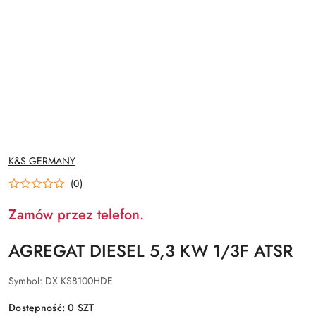
NAZWA
K&S GERMANY
PRODUCENTA:
(0)
Zamów przez telefon.
AGREGAT DIESEL 5,3 KW 1/3F ATSR
Symbol:
DX KS8100HDE
Dostępność:
0
SZT