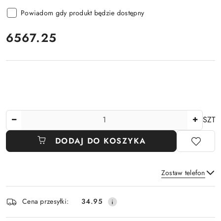
Powiadom gdy produkt będzie dostępny
cena:
6567.25
Ilość
SZT
DODAJ DO KOSZYKA
Zostaw telefon
Dostępność
Cena przesyłki:
34.95
i
Wyślij
dostawa