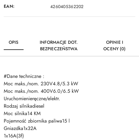
EAN:
4260405362202
OPIS
INFORMACJE DOT.
OPINIE I
BEZPIECZEŃSTWA
OCENY (0)
#Dane techniczne :
Moc maks./nom. 230V4.8/5.3 kW
Moc maks./nom. 400V6.0/6.5 kW
Uruchomienieręczne/elektr.
Rodzaj silnikadiesel
Moc silnika14 KM
Pojemność zbiornika paliwa15 l
Gniazdka1x32A
1x16A(3f)