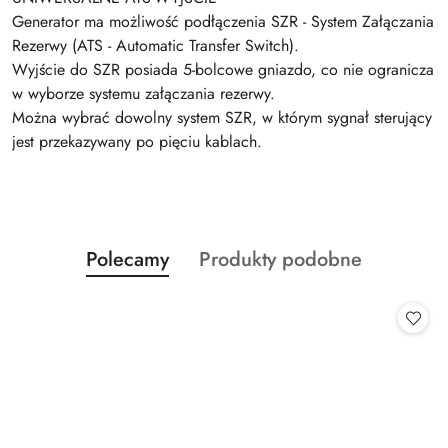
Generator ma możliwość podłączenia SZR - System Załączania
Rezerwy (ATS - Automatic Transfer Switch).
Wyjście do SZR posiada 5-bolcowe gniazdo, co nie ogranicza
w wyborze systemu załączania rezerwy.
Można wybrać dowolny system SZR, w którym sygnał sterujący
jest przekazywany po pięciu kablach.
Produkty
Produkty
Polecamy
Produkty podobne
Pomiń karuzelę produktów
o
o
statusie:
statusie: