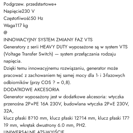
Podgrzew. przedstartowe+
Napięcie230 V
Częstotliwość50 Hz
Waga117 kg
@
INNOWACYJNY SYSTEM ZMIANY FAZ VTS
Generatory z serii HEAVY DUTY wyposażone są w system VTS
(Voltage Transfer Switch) — system przełączania rodzaju
napięcia.
Dzięki temu innowacyjnemu rozwiązaniu, generator może
pracować z zachowaniem tej samej mocy dla 1- i 3-fazowych
odbiorników (przy COS ? = 0,8).
DODATKOWE AKCESORIA
Generator wyposażony jest w dodatkowe akcesoria: wtyczka
przenośna 2P+PE 16A 230V, budowlana wtyczka 2P+E 230V,
32A,
klucz płaski 8?10 mm, klucz płaski 12?14 mm, klucz płaski 17?
19 mm, wkrętak dwustrony 6.0 mm, PH2.
UNIWERSALNE ATS-WYJŚCIE