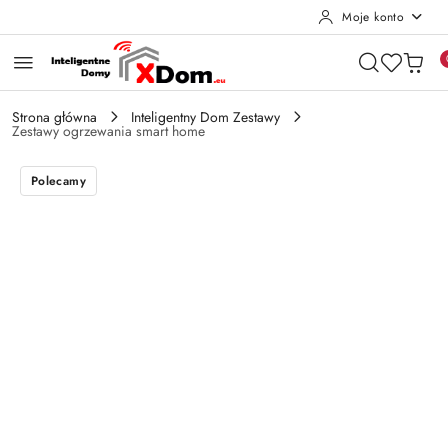
Moje konto
Przejdź do treści głównej
Przejdź do wyszukiwarki
Przejdź do moje konto
Przejdź do menu głównego
Przejdź do opisu produktu
Przejdź do stopki
Strona główna
Inteligentny Dom Zestawy
Zestawy ogrzewania smart home
Polecamy