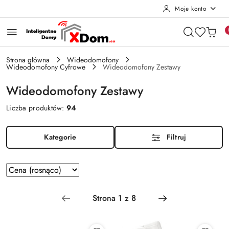
Moje konto
Przejdź do treści głównej
Przejdź do wyszukiwarki
Przejdź do moje konto
Przejdź do menu głównego
Przejdź do stopki
Strona główna
Wideodomofony
Wideodomofony Cyfrowe
Wideodomofony Zestawy
Wideodomofony Zestawy
Liczba produktów:
94
Kategorie
Filtruj
Zastosowano
Sortuj
według
sortowanie:
Cena
(rosnąco).