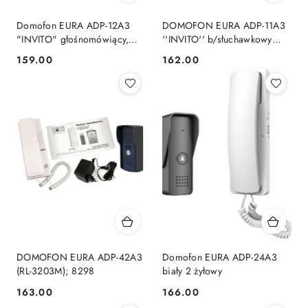
Domofon EURA ADP-12A3
DOMOFON EURA ADP-11A3
"INVITO" głośnomówiący,
''INVITO'' b/słuchawkowy
bezsłuchawkowy
biały
159.00
162.00
Cena:
Cena:
DOMOFON EURA ADP-42A3
Domofon EURA ADP-24A3
(RL-3203M); 8298
biały 2 żyłowy
163.00
166.00
Cena:
Cena: