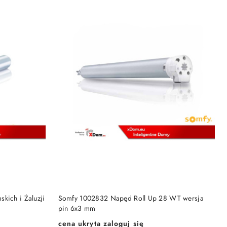
KA
DODAJ DO KOSZYKA
kich i Żaluzji
Somfy 1002832 Napęd Roll Up 28 WT wersja
pin 6x3 mm
cena ukryta zaloguj się