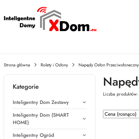
Przejdź do treści głównej
Przejdź do wyszukiwarki
Przejdź do moje konto
Przejdź do menu głównego
Przejdź do stopki
Strona główna
Rolety i Osłony
Napędy Osłon Przeciwsłoneczny
Napędy
Kategorie
Liczba produktów
Inteligentny Dom Zestawy
Zastosowano
Sortuj
Inteligentny Dom (SMART
według
sortowanie:
HOME)
Cena
Inteligentny Ogród
(rosnąco).