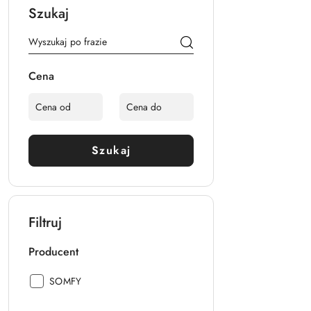
Szukaj
Cena
Szukaj
Filtruj
Producent
Producent:
SOMFY