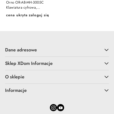
Orno OR-AB-MH-3005C
Klawiatura cyfrowa,
bezprzewodowa do alarmów
cena ukryta zaloguj się
Cena:
MH
Dane adresowe
Sklep XDom Informacje
O sklepie
Informacje