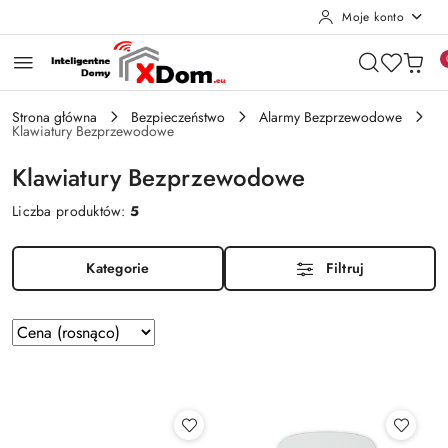
Moje konto
Przejdź do treści głównej
Przejdź do wyszukiwarki
Przejdź do moje konto
Przejdź do menu głównego
Przejdź do stopki
Strona główna
Bezpieczeństwo
Alarmy Bezprzewodowe
Klawiatury Bezprzewodowe
Klawiatury Bezprzewodowe
Liczba produktów:
5
Kategorie
Filtruj
Zastosowano
Sortuj
według
sortowanie:
Cena
(rosnąco).