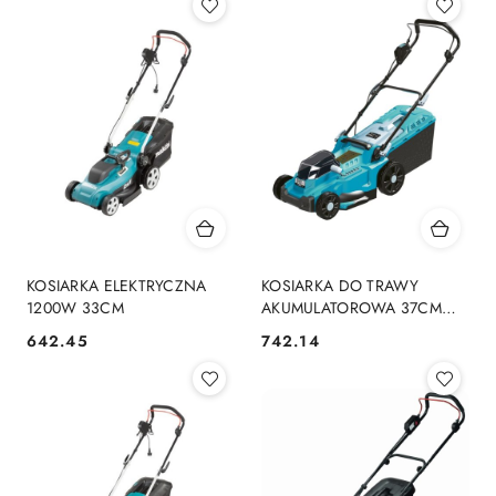
KOSIARKA ELEKTRYCZNA
KOSIARKA DO TRAWY
1200W 33CM
AKUMULATOROWA 37CM
2*18V 0*AH SAS+ALL
642.45
742.14
Cena:
Cena: