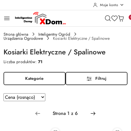
Moje konto
Przejdź do treści głównej
Przejdź do wyszukiwarki
Przejdź do moje konto
Przejdź do menu głównego
Przejdź do stopki
Strona główna
Inteligentny Ogród
Urządzenia Ogrodowe
Kosiarki Elektryczne / Spalinowe
Kosiarki Elektryczne / Spalinowe
Liczba produktów:
71
Kategorie
Filtruj
Zastosowano
Sortuj
według
sortowanie:
Cena
(rosnąco).