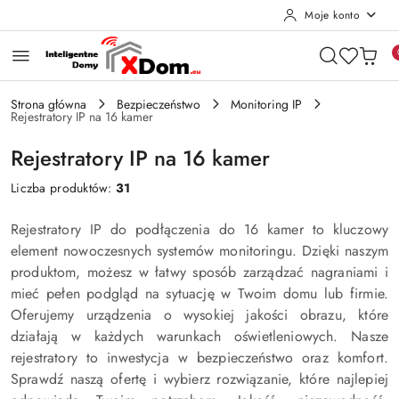
Moje konto
Przejdź do treści głównej
Przejdź do wyszukiwarki
Przejdź do moje konto
Przejdź do menu głównego
Przejdź do stopki
Strona główna
Bezpieczeństwo
Monitoring IP
Rejestratory IP na 16 kamer
Rejestratory IP na 16 kamer
Liczba produktów:
31
Rejestratory IP do podłączenia do 16 kamer to kluczowy
element nowoczesnych systemów monitoringu. Dzięki naszym
produktom, możesz w łatwy sposób zarządzać nagraniami i
mieć pełen podgląd na sytuację w Twoim domu lub firmie.
Oferujemy urządzenia o wysokiej jakości obrazu, które
działają w każdych warunkach oświetleniowych. Nasze
rejestratory to inwestycja w bezpieczeństwo oraz komfort.
Sprawdź naszą ofertę i wybierz rozwiązanie, które najlepiej