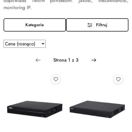
odpowiada Twoim potrzebom. Jakość, niezawodność,
monitoring IP.
Kategorie
Filtruj
Zastosowano
Sortuj
według
sortowanie:
Cena
(rosnąco).