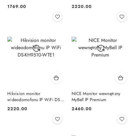
10''dotykowy, kolor biały
KH9510-WTE1
1769.00
2220.00
Cena:
Cena:
Hikvision monitor
NICE Monitor wewnętrzny
wideodomofonu IP WiFi DS-
MyBell IP Premium
KH9510-WTE1
2220.00
2460.00
Cena:
Cena: