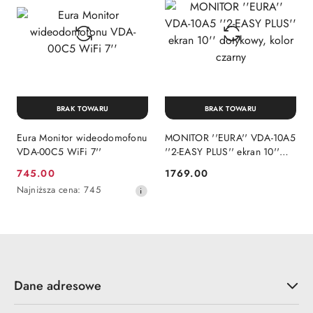
BRAK TOWARU
BRAK TOWARU
Eura Monitor wideodomofonu
MONITOR ''EURA'' VDA-10A5
VDA-00C5 WiFi 7''
''2-EASY PLUS'' ekran 10''
dotykowy, kolor czarny
745.00
1769.00
Cena
Cena:
Najniższa
Najniższa cena:
745
promocyjna:
cena
z
30
dni
przed
obniżką
Dane adresowe