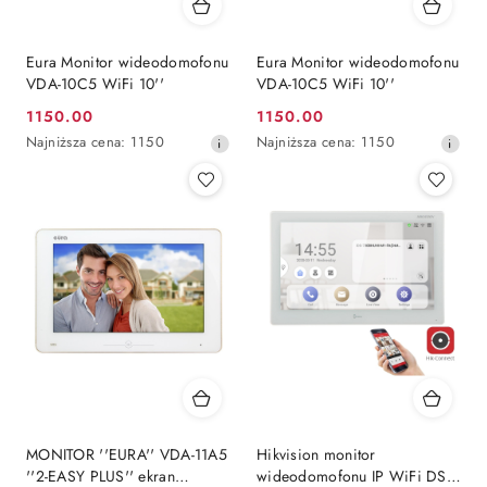
Eura Monitor wideodomofonu
Eura Monitor wideodomofonu
VDA-10C5 WiFi 10''
VDA-10C5 WiFi 10''
1150.00
1150.00
Cena
Cena
Najniższa
Najniższa
Najniższa cena:
1150
Najniższa cena:
1150
promocyjna:
promocyjna:
cena
cena
z
z
30
30
dni
dni
przed
przed
obniżką
obniżką
MONITOR ''EURA'' VDA-11A5
Hikvision monitor
''2-EASY PLUS'' ekran
wideodomofonu IP WiFi DS-