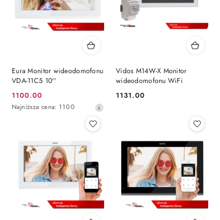
Eura Monitor wideodomofonu
Vidos M14W-X Monitor
VDA-11C5 10''
wideodomofonu WiFi
1100.00
1131.00
Cena
Cena:
Najniższa
Najniższa cena:
1100
promocyjna:
cena
z
30
dni
przed
obniżką