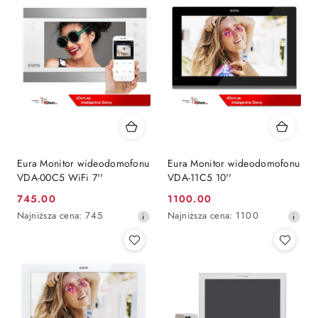
Eura Monitor wideodomofonu
Eura Monitor wideodomofonu
VDA-00C5 WiFi 7''
VDA-11C5 10''
745.00
1100.00
Cena
Cena
Najniższa
Najniższa
Najniższa cena:
745
Najniższa cena:
1100
promocyjna:
promocyjna:
cena
cena
z
z
30
30
dni
dni
przed
przed
obniżką
obniżką