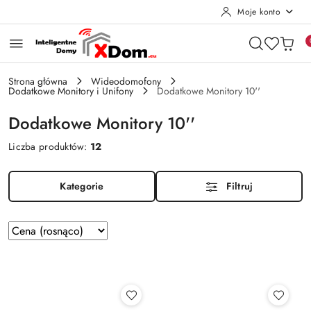
Moje konto
Przejdź do treści głównej
Przejdź do wyszukiwarki
Przejdź do moje konto
Przejdź do menu głównego
Przejdź do stopki
Strona główna
Wideodomofony
Dodatkowe Monitory i Unifony
Dodatkowe Monitory 10''
Dodatkowe Monitory 10''
Liczba produktów:
12
Kategorie
Filtruj
Zastosowano
Sortuj
według
sortowanie:
Cena
(rosnąco).