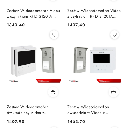
Zestaw Wideodomofon Vidos
Zestaw Wideodomofon Vidos
z czytnikiem RFID S1201A
z czytnikiem RFID S1201A
monitor M1023B2
monitor M1021B2
1340.40
1407.40
Cena:
Cena:
Zestaw Wideodomofon
Zestaw Wideodomofon
dwurodzinny Vidos z
dwurodzinny Vidos z
czytnikiem RFID S1102A
czytnikiem RFID S1102A
1407.90
1463.70
Cena:
Cena:
monitor M1023W2
monitor M1022W