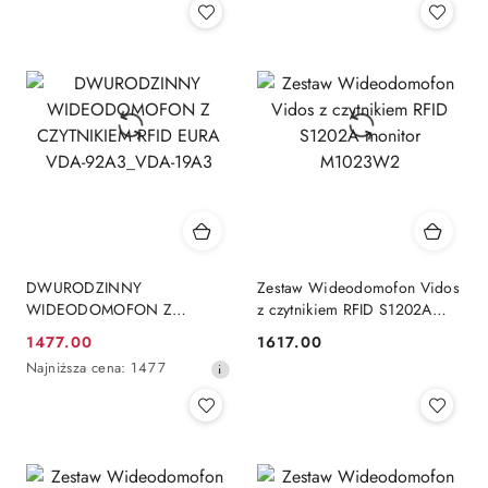
DWURODZINNY
Zestaw Wideodomofon Vidos
WIDEODOMOFON Z
z czytnikiem RFID S1202A
CZYTNIKIEM RFID EURA
monitor M1023W2
1477.00
1617.00
Cena
Cena:
VDA-92A3_VDA-19A3
Najniższa
Najniższa cena:
1477
promocyjna:
cena
z
30
dni
przed
obniżką