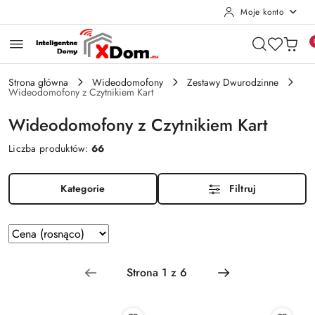
Moje konto
Przejdź do treści głównej
Przejdź do wyszukiwarki
Przejdź do moje konto
Przejdź do menu głównego
Przejdź do stopki
Strona główna
Wideodomofony
Zestawy Dwurodzinne
Wideodomofony z Czytnikiem Kart
Wideodomofony z Czytnikiem Kart
Liczba produktów:
66
Kategorie
Filtruj
Zastosowano
Sortuj
według
sortowanie:
Cena
(rosnąco).