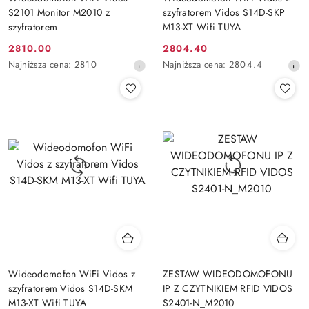
S2101 Monitor M2010 z
szyfratorem Vidos S14D-SKP
szyfratorem
M13-XT Wifi TUYA
2810.00
2804.40
Cena
Cena
Najniższa
Najniższa
Najniższa cena:
2810
Najniższa cena:
2804.4
promocyjna:
promocyjna:
cena
cena
z
z
30
30
dni
dni
przed
przed
obniżką
obniżką
Wideodomofon WiFi Vidos z
ZESTAW WIDEODOMOFONU
szyfratorem Vidos S14D-SKM
IP Z CZYTNIKIEM RFID VIDOS
M13-XT Wifi TUYA
S2401-N_M2010