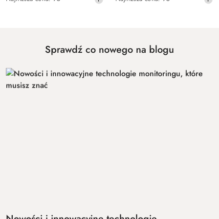
promocyjna:
promocyjna:
cena
cena
z
z
30
30
dni
dni
przed
przed
Sprawdź co nowego na blogu
obniżką
obniżką
Nowości i innowacyjne technologie