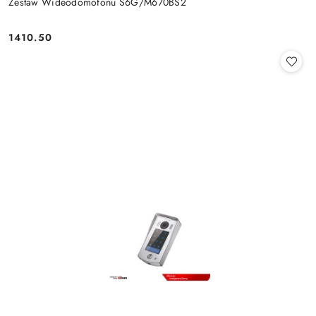
Zestaw Wideodomofonu S6G/M670BS2
1410.50
Cena: