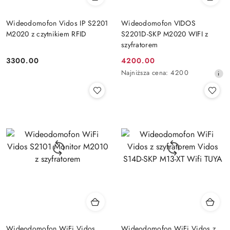
Wideodomofon Vidos IP S2201
Wideodomofon VIDOS
M2020 z czytnikiem RFID
S2201D-SKP M2020 WIFI z
szyfratorem
3300.00
4200.00
Cena:
Cena
Najniższa
Najniższa cena:
4200
promocyjna:
cena
z
30
dni
przed
obniżką
Wideodomofon WiFi Vidos
Wideodomofon WiFi Vidos z