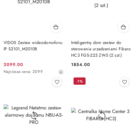
VIDOS Zestaw wideodomofonu
Inteligentny dom zestaw do
IP S2101_M2010B
sterowania urzadzeniami Fibaro
HC3 FGS-223 ZW5 (2 szt.)
2099.00
1854.00
Cena
Cena:
Najniższa
Najniższa cena:
2099
promocyjna:
cena
-1%
z
30
dni
przed
obniżką