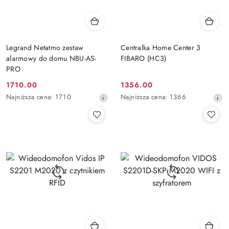
Legrand Netatmo zestaw
Centralka Home Center 3
alarmowy do domu NBU-AS-
FIBARO (HC3)
PRO
1710.00
1356.00
Cena
Cena
Najniższa
Najniższa
Najniższa cena:
1710
Najniższa cena:
1366
promocyjna:
promocyjna:
cena
cena
z
z
30
30
dni
dni
przed
przed
obniżką
obniżką