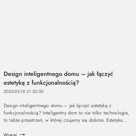
Design inteligentnego domu – jak łączyć
estetykę z funkcjonalnością?
2025-05-18 21:30:00
Design inteligentnego domu – jak łączyć estetykę z
funkcjonalnością? Inteligentny dom to nie tylko technologia,
to także przestrzeń, w której czujemy się dobrze. Estetyka
odgrywa kluczową rolę, bo wpływa na nasze samopoczucie,
motywuje do kor...
Więcej