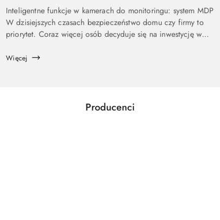
Inteligentne funkcje w kamerach do monitoringu: system MDP
W dzisiejszych czasach bezpieczeństwo domu czy firmy to
priorytet. Coraz więcej osób decyduje się na inwestycję w
systemy monitoringu, które nie tylko chronią, ale także
oferują szer...
Więcej
Producenci
Pomiń karuzelę producentów
AIRPRESS
AJAX SYSTEMS