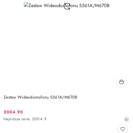
Zestaw Wideodomofonu S561A/M670B
2004.90
Cena
Najniższa
Najniższa cena:
2004.9
promocyjna:
cena
z