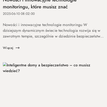
monitoringu, które musisz znać
2025-06-10 08:02:00
Nowości i innowacyjne technologie monitoringu W
dzisiejszym dynamicznym świecie technologia rozwija się w
zawrotnym tempie, szczególnie w dziedzinie bezpieczeństwa
i monitoringu. Jeśli zależy Ci na ochronie swojego domu,
firmy czy własnej przestrze...
Więcej