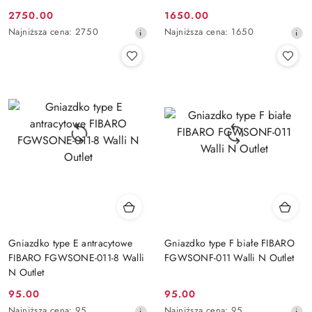
2750.00
1650.00
Cena
Cena
Najniższa
Najniższa
Najniższa cena:
2750
Najniższa cena:
1650
promocyjna:
promocyjna:
cena
cena
z
z
30
30
dni
dni
przed
przed
obniżką
obniżką
Gniazdko type E antracytowe
Gniazdko type F białe FIBARO
FIBARO FGWSONE-011-8 Walli
FGWSONF-011 Walli N Outlet
N Outlet
95.00
95.00
Cena
Cena
Najniższa
Najniższa
Najniższa cena:
95
Najniższa cena:
95