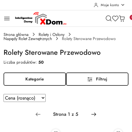
Moje konto
Przejdź do treści głównej
Przejdź do wyszukiwarki
Przejdź do moje konto
Przejdź do menu głównego
Przejdź do stopki
Strona główna
Rolety i Osłony
Napędy Rolet Zewnętrznych
Rolety Sterowane Przewodowo
Rolety Sterowane Przewodowo
Liczba produktów:
50
Kategorie
Filtruj
Zastosowano
Sortuj
według
sortowanie:
Cena
(rosnąco).