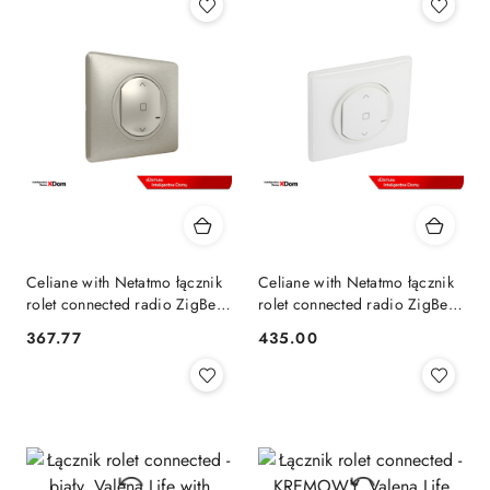
Celiane with Netatmo łącznik
Celiane with Netatmo łącznik
rolet connected radio ZigBee
rolet connected radio ZigBee
częstotliwość 2,4 GHz
częstotliwość 2,4 GHz biały
367.77
435.00
Cena:
Cena:
tytanowy