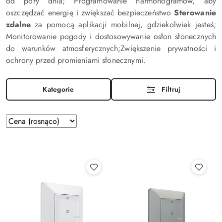
od pory dnia; Programowanie harmonogramów, aby
oszczędzać energię i zwiększać bezpieczeństwo
Sterowanie
zdalne
za pomocą aplikacji mobilnej, gdziekolwiek jesteś;
Monitorowanie pogody i dostosowywanie osłon słonecznych
do warunków atmosferycznych;Zwiększenie prywatności i
ochrony przed promieniami słonecznymi.
Kategorie
Filtruj
Zastosowano
Sortuj
według
sortowanie:
Cena
(rosnąco).