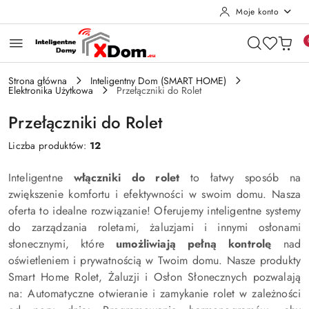
Moje konto
Przejdź do treści głównej
Przejdź do wyszukiwarki
Przejdź do moje konto
Przejdź do menu głównego
Przejdź do stopki
Strona główna
Inteligentny Dom (SMART HOME)
Elektronika Użytkowa
Przełączniki do Rolet
Przełączniki do Rolet
Liczba produktów:
12
Inteligentne
włączniki do rolet
to łatwy sposób na
zwiększenie komfortu i efektywności w swoim domu. Nasza
oferta to idealne rozwiązanie! Oferujemy inteligentne systemy
do zarządzania roletami, żaluzjami i innymi osłonami
słonecznymi, które
umożliwiają pełną kontrolę
nad
oświetleniem i prywatnością w Twoim domu. Nasze produkty
Smart Home Rolet, Żaluzji i Osłon Słonecznych pozwalają
na: Automatyczne otwieranie i zamykanie rolet w zależności