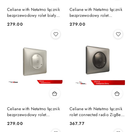
Celiane with Netatmo łącznik
Celiane with Netatmo łącznik
bezprzewodowy rolet biały
bezprzewodowy rolet
067646
grafitowy 064897
279.00
279.00
Cena:
Cena:
Celiane with Netatmo łącznik
Celiane with Netatmo łącznik
bezprzewodowy rolet
rolet connected radio ZigBee
tytanowy 067647
częstotliwość 2,4 GHz
279.00
367.77
Cena:
Cena:
grafitowy