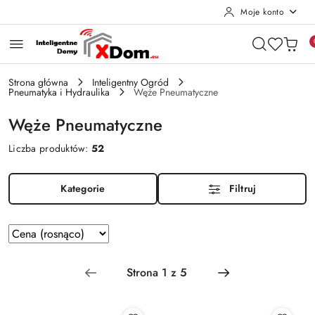
Moje konto
Przejdź do treści głównej
Przejdź do wyszukiwarki
Przejdź do moje konto
Przejdź do menu głównego
Przejdź do stopki
Strona główna
Inteligentny Ogród
Pneumatyka i Hydraulika
Węże Pneumatyczne
Węże Pneumatyczne
Liczba produktów:
52
Kategorie
Filtruj
Zastosowano
Sortuj
według
sortowanie:
Cena
(rosnąco).