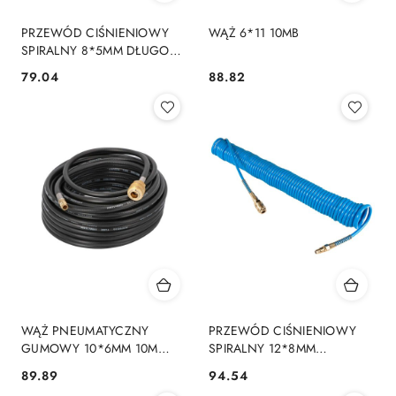
PRZEWÓD CIŚNIENIOWY
WĄŻ 6*11 10MB
SPIRALNY 8*5MM DŁUGOŚĆ
15M
79.04
88.82
Cena:
Cena:
WĄŻ PNEUMATYCZNY
PRZEWÓD CIŚNIENIOWY
GUMOWY 10*6MM 10M
SPIRALNY 12*8MM
OKUTY
DŁUGOŚĆ 10M
89.89
94.54
Cena:
Cena: