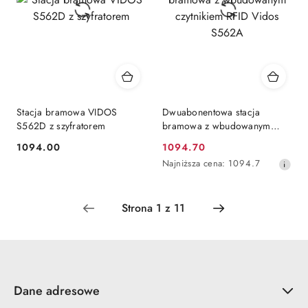
Stacja bramowa VIDOS
Dwuabonentowa stacja
S562D z szyfratorem
bramowa z wbudowanym
czytnikiem RFID Vidos S562A
1094.00
1094.70
Cena:
Cena
Najniższa
Najniższa cena:
1094.7
promocyjna:
cena
z
30
dni
przed
obniżką
Dane adresowe