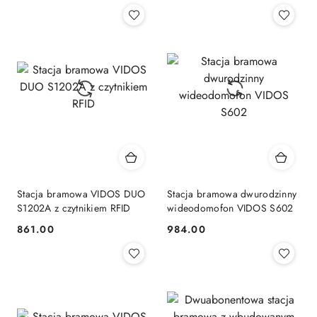
fisheye z funkcją karty
fisheye z funkcją karty
zbliżeniowej
zbliżeniowej
Stacja bramowa VIDOS DUO
Stacja bramowa dwurodzinny
S1202A z czytnikiem RFID
wideodomofon VIDOS S602
861.00
984.00
Cena:
Cena: