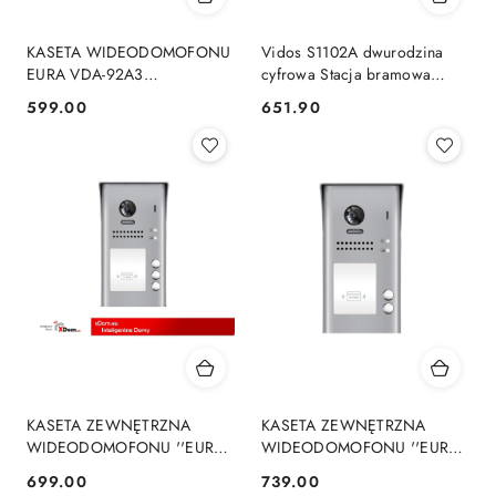
KASETA WIDEODOMOFONU
Vidos S1102A dwurodzina
EURA VDA-92A3
cyfrowa Stacja bramowa
dwurodzinna, czytnik RFID
wideodomofonu
599.00
651.90
Cena:
Cena:
KASETA ZEWNĘTRZNA
KASETA ZEWNĘTRZNA
WIDEODOMOFONU ''EURA''
WIDEODOMOFONU ''EURA''
VDA-84A5 ''2EASY''
VDA-81A5 ''2EASY''
699.00
739.00
Cena:
Cena:
natynkowa 3-lokatorska
natynkowa 2-lokatorska