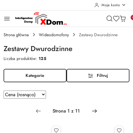
Moje konto
Przejdź do treści głównej
Przejdź do wyszukiwarki
Przejdź do moje konto
Przejdź do menu głównego
Przejdź do stopki
Strona główna
Wideodomofony
Zestawy Dwurodzinne
Zestawy Dwurodzinne
Liczba produktów:
125
Kategorie
Filtruj
Zastosowano
Sortuj
według
sortowanie:
Cena
(rosnąco).