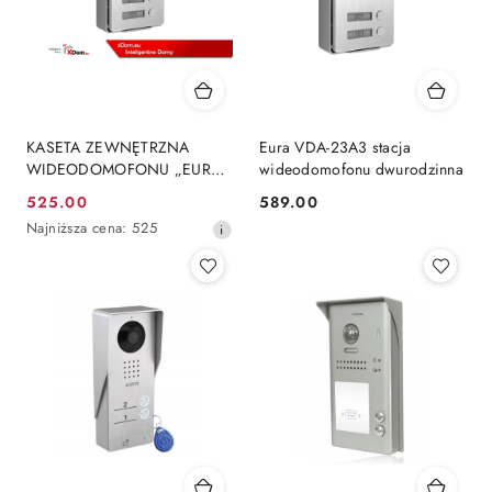
KASETA ZEWNĘTRZNA
Eura VDA-23A3 stacja
WIDEODOMOFONU „EURA"
wideodomofonu dwurodzinna
VDA-23A3 ''EURA
525.00
589.00
Cena
Cena:
CONNECT'' - dwurodzinna
Najniższa
Najniższa cena:
525
promocyjna:
cena
z
30
dni
przed
obniżką