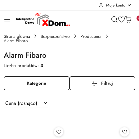
Moje konto
Przejdź do treści głównej
Przejdź do wyszukiwarki
Przejdź do moje konto
Przejdź do menu głównego
Przejdź do stopki
Strona główna
Bezpieczeństwo
Producenci
Alarm Fibaro
Alarm Fibaro
Liczba produktów:
3
Kategorie
Filtruj
Zastosowano
Sortuj
według
sortowanie:
Cena
(rosnąco).