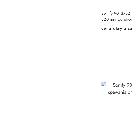
Somfy 9013752 
820 mm od stro
cena ukryta za
Cena: