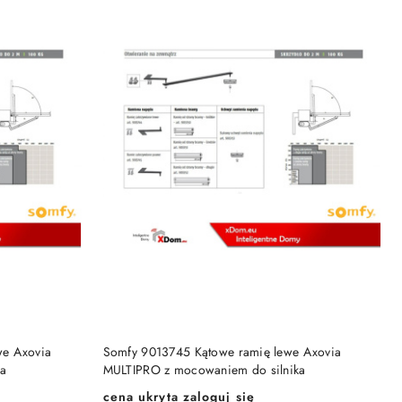
KA
DODAJ DO KOSZYKA
we Axovia
Somfy 9013745 Kątowe ramię lewe Axovia
ka
MULTIPRO z mocowaniem do silnika
cena ukryta zaloguj się