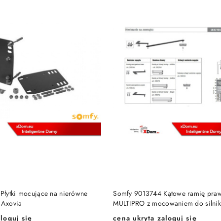
DODAJ DO KOSZYKA
DODAJ DO KOSZY
łytki mocujące na nierówne
Somfy 9013744 Kątowe ramię pra
 Axovia
MULTIPRO z mocowaniem do silni
loguj się
cena ukryta zaloguj się