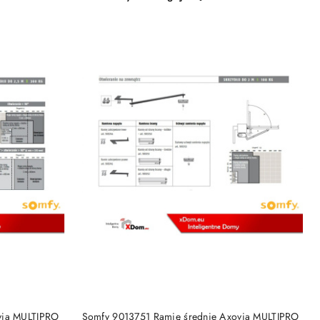
Cena:
KA
DODAJ DO KOSZYKA
via MULTIPRO
Somfy 9013751 Ramię średnie Axovia MULTIPRO