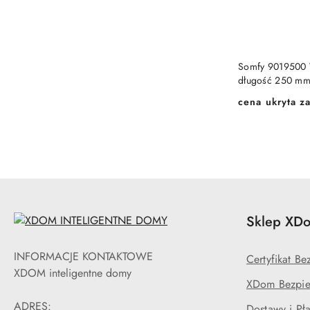
Somfy 9019500 
długość 250 mm
cena ukryta za
Cena:
Sklep XDo
INFORMACJE KONTAKTOWE
Certyfikat B
XDOM inteligentne domy
XDom Bezpie
ADRES:
Dostawy i Pła