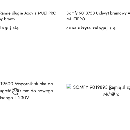
DODAJ DO KOSZYKA
DODAJ DO KOSZY
Ramię długie Axovia MULTIPRO
Somfy 9013753 Uchwyt bramowy A
ny bramy
MULTIPRO
loguj się
cena ukryta zaloguj się
Cena: