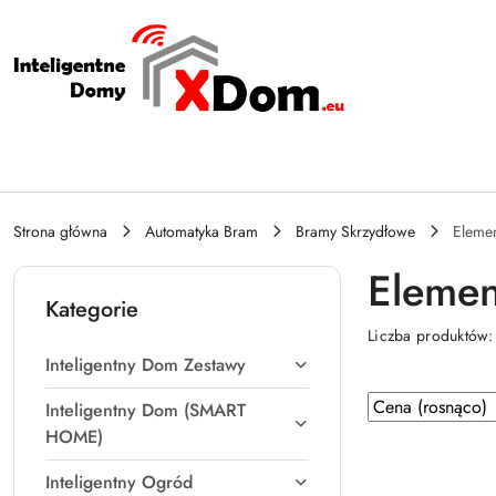
Przejdź do treści głównej
Przejdź do wyszukiwarki
Przejdź do moje konto
Przejdź do menu głównego
Przejdź do stopki
Strona główna
Automatyka Bram
Bramy Skrzydłowe
Eleme
Elemen
Kategorie
Liczba produktów
Inteligentny Dom Zestawy
Zastosowano
Sortuj
Inteligentny Dom (SMART
według
sortowanie:
HOME)
Cena
Inteligentny Ogród
(rosnąco).