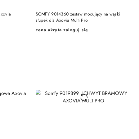
KA
DODAJ DO KOSZYKA
xovia
SOMFY 9014360 zestaw mocujący na wąski
słupek dla Axovia Multi Pro
cena ukryta zaloguj się
Cena: