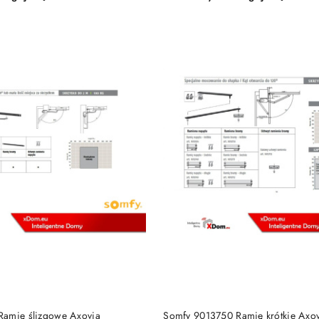
Cena:
DODAJ DO KOSZYKA
DODAJ DO KOSZY
Ramię ślizgowe Axovia
Somfy 9013750 Ramię krótkie Axo