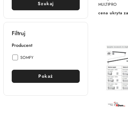
Szukaj
MULTIPRO
cena ukryta za
Cena:
Filtruj
Producent
Producent:
SOMFY
Pokaż