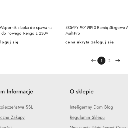
DODAJ DO KOSZYKA
DODAJ DO KOSZY
Wspornik słupka do spawania
SOMFY 9019893 Ramię ślizgowe A
 do nowego Ixengo L 230V
MultiPro
loguj się
cena ukryta zaloguj się
Cena:
1
2
m Informacje
O sklepie
ezpieczeństwa SSL
Inteligentny Dom Blog
czne Zakupy
Regulamin Sklepu
tności
Gwarancja Najniżeszej Ceny