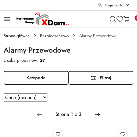
Moje konto
Przejdź do treści głównej
Przejdź do wyszukiwarki
Przejdź do moje konto
Przejdź do menu głównego
Przejdź do stopki
Strona główna
Bezpieczeństwo
Alarmy Przewodowe
Alarmy Przewodowe
Liczba produktów:
27
Kategorie
Filtruj
Zastosowano
Sortuj
według
sortowanie:
Cena
(rosnąco).