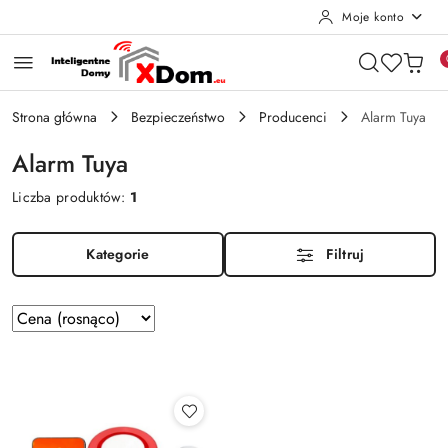
Moje konto
Przejdź do treści głównej
Przejdź do wyszukiwarki
Przejdź do moje konto
Przejdź do menu głównego
Przejdź do stopki
Strona główna
Bezpieczeństwo
Producenci
Alarm Tuya
Alarm Tuya
Liczba produktów:
1
Kategorie
Filtruj
Zastosowano
Sortuj
według
sortowanie:
Cena
(rosnąco).