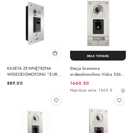
BRAK TOWARU
KASETA ZEWNĘTRZNA
Stacja bramowa
WIDEODOMOFONU ''EURA''
wideodomofonu Vidos S561Z
VDA-83A5 ''2EASY''
+ czytnik biometryczny
889.00
1660.50
Cena:
Cena
podtynkowa z czytnikiem linii
Najniższa
Najniższa cena:
1660.5
papilarnych
promocyjna:
cena
z
30
dni
przed
obniżką