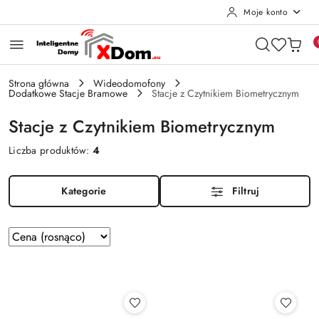
Moje konto
Przejdź do treści głównej
Przejdź do wyszukiwarki
Przejdź do moje konto
Przejdź do menu głównego
Przejdź do stopki
Strona główna
Wideodomofony
Dodatkowe Stacje Bramowe
Stacje z Czytnikiem Biometrycznym
Stacje z Czytnikiem Biometrycznym
Liczba produktów:
4
Kategorie
Filtruj
Zastosowano
Sortuj
według
sortowanie:
Cena
(rosnąco).