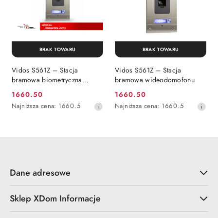
BRAK TOWARU
BRAK TOWARU
Vidos S561Z – Stacja
Vidos S561Z – Stacja
bramowa biometryczna
bramowa wideodomofonu
wideodomofonu
1660.50
1660.50
Cena
Cena
Najniższa
Najniższa
Najniższa cena:
1660.5
Najniższa cena:
1660.5
promocyjna:
promocyjna:
cena
cena
z
z
30
30
dni
dni
przed
przed
obniżką
obniżką
Dane adresowe
Sklep XDom Informacje