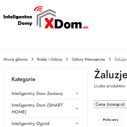
Przejdź do treści głównej
Przejdź do wyszukiwarki
Przejdź do moje konto
Przejdź do menu głównego
Przejdź do stopki
Strona główna
Rolety i Osłony
Osłony Wewnętrzne
Żaluzj
Żaluzj
Kategorie
Liczba produktów
Inteligentny Dom Zestawy
Zastosowano
Sortuj
Inteligentny Dom (SMART
według
sortowanie:
HOME)
Cena
Polecamy
Inteligentny Ogród
(rosnąco).