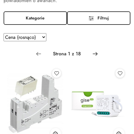
powiadomień o awariach.
Kategorie
Filtruj
Zastosowano
Sortuj
według
sortowanie:
Cena
(rosnąco).