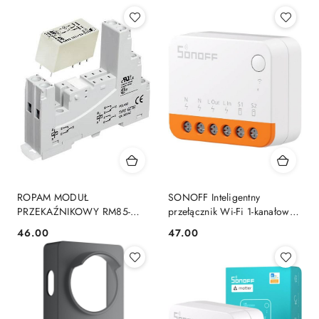
Cena:
Cena:
ROPAM MODUŁ
SONOFF Inteligentny
PRZEKAŹNIKOWY RM85-
przełącznik Wi-Fi 1-kanałowy
230V-1P
MINIR4
46.00
47.00
Cena:
Cena: