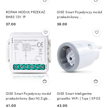
ROPAM MODUŁ PRZEKAŹ.
GISE Smart Pojedynczy moduł
RM85 12V 1P
przekaźnikowy
bezpotencjałowy
37.00
38.00
Cena:
Cena:
niskonapięciowy WiFi | Tuya |
GSS-WF-DRDC
GISE Smart Pojedynczy moduł
GISE Smart Inteligentne
przekaźnikowy (bez N) Zigbee
gniazdko WiFi | Tuya | SP-02
| Tuya | GSS-ZB-NN
41.00
43.00