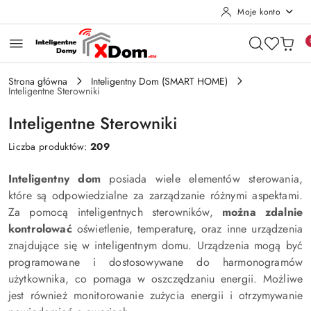
Moje konto
Przejdź do treści głównej
Przejdź do wyszukiwarki
Przejdź do moje konto
Przejdź do menu głównego
Przejdź do stopki
Strona główna
Inteligentny Dom (SMART HOME)
Inteligentne Sterowniki
Inteligentne Sterowniki
Liczba produktów:
209
Inteligentny dom
posiada wiele elementów sterowania,
które są odpowiedzialne za zarządzanie różnymi aspektami.
Za pomocą inteligentnych sterowników,
można zdalnie
kontrolować
oświetlenie, temperaturę, oraz inne urządzenia
znajdujące się w inteligentnym domu. Urządzenia mogą być
programowane i dostosowywane do harmonogramów
użytkownika, co pomaga w oszczędzaniu energii. Możliwe
jest również monitorowanie zużycia energii i otrzymywanie