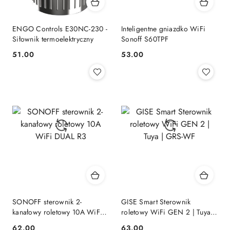
ENGO Controls E30NC-230 -
Inteligentne gniazdko WiFi
Siłownik termoelektryczny
Sonoff S60TPF
51.00
53.00
Cena:
Cena:
SONOFF sterownik 2-
GISE Smart Sterownik
kanałowy roletowy 10A WiFi
roletowy WiFi GEN 2 | Tuya |
DUAL R3
GRS-WF
62.00
63.00