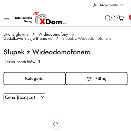
Moje konto
Przejdź do treści głównej
Przejdź do wyszukiwarki
Przejdź do moje konto
Przejdź do menu głównego
Przejdź do stopki
Strona główna
Wideodomofony
Dodatkowe Stacje Bramowe
Słupek z Wideodomofonem
Słupek z Wideodomofonem
Liczba produktów:
1
Kategorie
Filtruj
Zastosowano
Sortuj
według
sortowanie:
Cena
(rosnąco).