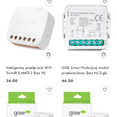
Inteligentny przełącznik WiFi
GISE Smart Podwójny moduł
Sonoff S-MATE2 (bez N)
przekaźnikowy (bez N) Zigbee
| Tuya | GDS-ZB-NN
34.00
46.00
Cena:
Cena: