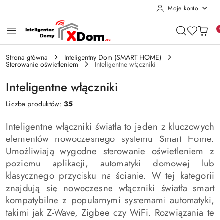
Moje konto
Przejdź do treści głównej
Przejdź do wyszukiwarki
Przejdź do moje konto
Przejdź do menu głównego
Przejdź do stopki
Strona główna
Inteligentny Dom (SMART HOME)
Sterowanie oświetleniem
Inteligentne włączniki
Inteligentne włączniki
Liczba produktów:
35
Inteligentne włączniki światła to jeden z kluczowych
elementów nowoczesnego systemu Smart Home.
Umożliwiają wygodne sterowanie oświetleniem z
poziomu aplikacji, automatyki domowej lub
klasycznego przycisku na ścianie. W tej kategorii
znajdują się nowoczesne włączniki światła smart
kompatybilne z popularnymi systemami automatyki,
takimi jak Z-Wave, Zigbee czy WiFi. Rozwiązania te