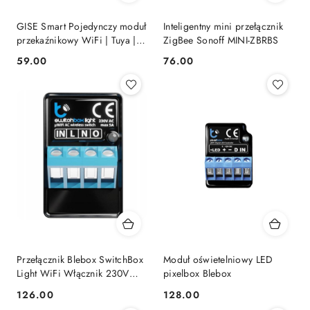
GISE Smart Pojedynczy moduł
Inteligentny mini przełącznik
przekaźnikowy WiFi | Tuya |
ZigBee Sonoff MINI-ZBRBS
GSS-WF
59.00
76.00
Cena:
Cena:
Przełącznik Blebox SwitchBox
Moduł oświetelniowy LED
Light WiFi Włącznik 230V
pixelbox Blebox
Wi-Fi
126.00
128.00
Cena:
Cena: