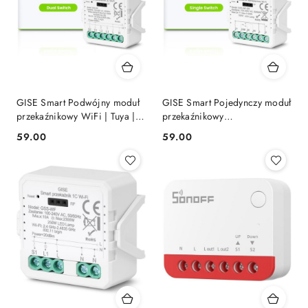
GISE Smart Podwójny moduł
GISE Smart Pojedynczy moduł
przekaźnikowy WiFi | Tuya |
przekaźnikowy
GDS-WF
bezpotencjałowy WiFi | Tuya |
59.00
59.00
Cena:
Cena:
GSS-WF-DR