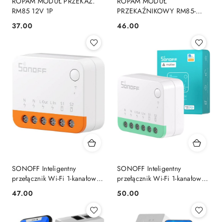
ROPAM MODUŁ PRZEKAŹ.
ROPAM MODUŁ
RM85 12V 1P
PRZEKAŹNIKOWY RM85-
230V-1P
37.00
46.00
Cena:
Cena:
SONOFF Inteligentny
SONOFF Inteligentny
przełącznik Wi-Fi 1-kanałowy
przełącznik Wi-Fi 1-kanałowy
MINIR4
MINIR4M Matter
47.00
50.00
Cena:
Cena: