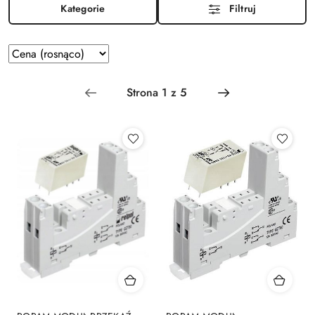
Kategorie
Filtruj
Zastosowano
Sortuj
według
sortowanie:
Cena
(rosnąco).