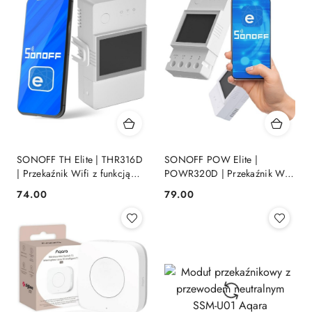
SONOFF TH Elite | THR316D
SONOFF POW Elite |
| Przekaźnik Wifi z funkcją
POWR320D | Przekaźnik Wifi
pomiaru temperatury oraz
z funkcją pomiaru zużycia
74.00
79.00
Cena:
Cena:
wilgotności
prądu i mocy