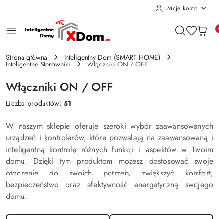
Moje konto
Przejdź do treści głównej
Przejdź do wyszukiwarki
Przejdź do moje konto
Przejdź do menu głównego
Przejdź do stopki
Strona główna
Inteligentny Dom (SMART HOME)
Inteligentne Sterowniki
Włączniki ON / OFF
Włączniki ON / OFF
Liczba produktów:
51
W naszym sklepie oferuje szeroki wybór zaawansowanych
urządzeń i kontrolerów, które pozwalają na zaawansowaną i
inteligentną kontrolę różnych funkcji i aspektów w Twoim
domu. Dzięki tym produktom możesz dostosować swoje
otoczenie do swoich potrzeb, zwiększyć komfort,
bezpieczeństwo oraz efektywność energetyczną swojego
domu.