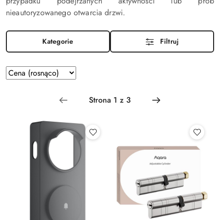
przypadku podejrzanych aktywności lub prób
nieautoryzowanego otwarcia drzwi.
Kategorie
Filtruj
Zastosowano
Sortuj
według
sortowanie:
Cena
(rosnąco).