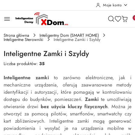
Moje konto
Przejdź do treści głównej
Przejdź do wyszukiwarki
Przejdź do moje konto
Przejdź do menu głównego
Przejdź do stopki
Strona główna
Inteligentny Dom (SMART HOME)
Inteligentne Sterowniki
Inteligentne Zamki i Szyldy
Inteligentne Zamki i Szyldy
Liczba produktów:
35
Inteligentne zamki
to zarówno elektroniczne, jak i
mechaniczne urządzenia, oferują zaawansowane metody
identyfikacji i autoryzacji, które pomagają w kontrolowaniu
dostępu do budynków, pomieszczeń.
Zamki
te umożliwiają
otwieranie drzwi
bez użycia kluczy fizycznych
. Można je
otworzyć za pomocą pilotów, smartfonów, smartwatchy czy
kart zbliżeniowych. Inteligentne zamki mogą generować
powiadomienia i wysyłać je na urządzenia mobilne w