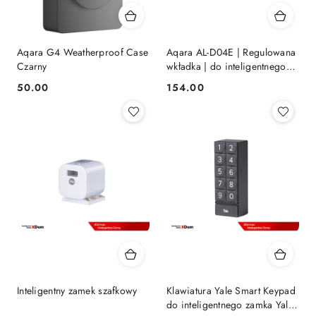
Aqara G4 Weatherproof Case
Aqara AL-D04E | Regulowana
Czarny
wkładka | do inteligentnego
zamka U200
50.00
154.00
Cena:
Cena:
Inteligentny zamek szafkowy
Klawiatura Yale Smart Keypad
do inteligentnego zamka Yale