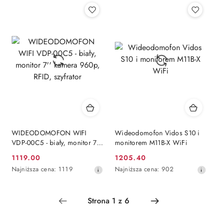
cena
cena
z
z
30
30
dni
dni
przed
przed
obniżką
obniżką
WIDEODOMOFON WIFI
Wideodomofon Vidos S10 i
VDP-00C5 - biały, monitor 7''
monitorem M11B-X WiFi
kamera 960p, RFID, szyfrator
1119.00
1205.40
Cena
Cena
Najniższa
Najniższa
Najniższa cena:
1119
Najniższa cena:
902
promocyjna:
promocyjna:
cena
cena
z
z
30
30
dni
dni
przed
przed