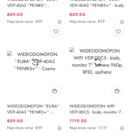
VDP-40A3 ''FENIKS''
VDP-40A3 ''FENIKS+'' - biały
CZARNY ekran 7'', monitor z
859.00
859.00
Cena
Cena
WiFi, otwieranie 2 wejść,
Najniższa
Najniższa
Najniższa cena:
859
Najniższa cena:
859
aplikacja Eura Connect
promocyjna:
promocyjna:
cena
cena
z
z
30
30
dni
dni
przed
przed
obniżką
obniżką
WIDEODOMOFON ''EURA''
WIDEODOMOFON WIFI
VDP-40A3 ''FENIKS+'' -
VDP-00C5 - biały, monitor 7''
Czarny
kamera 960p, RFID, szyfrator
859.00
1119.00
Cena
Cena
Najniższa
Najniższa
Najniższa cena:
859
Najniższa cena:
1119
promocyjna:
promocyjna: