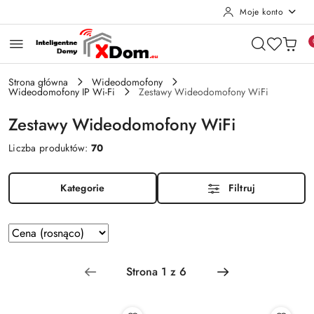
Moje konto
Przejdź do treści głównej
Przejdź do wyszukiwarki
Przejdź do moje konto
Przejdź do menu głównego
Przejdź do stopki
Strona główna
Wideodomofony
Wideodomofony IP Wi-Fi
Zestawy Wideodomofony WiFi
Zestawy Wideodomofony WiFi
Liczba produktów:
70
Kategorie
Filtruj
Zastosowano
Sortuj
według
sortowanie:
Cena
(rosnąco).