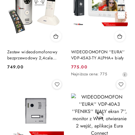
Zestaw wideodomofonowy
WIDEODOMOFON ''EURA''
bezprzewodowy 2,4cala
VDP-45A3-TY ALPHA+ biały
pamięć n/t IP55 HABEO
749.00
775.00
Cena:
Cena
MEMO OR-VID-XT-1043
Najniższa
Najniższa cena:
775
promocyjna:
cena
z
30
dni
przed
obniżką