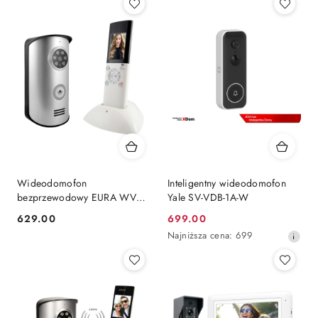
Wideodomofon
Inteligentny wideodomofon
bezprzewodowy EURA WVP-
Yale SV-VDB-1A-W
02A6
629.00
699.00
Cena:
Cena
Najniższa
Najniższa cena:
699
promocyjna:
cena
z
30
dni
przed
obniżką