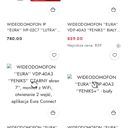
WIDEODOMOFON IP
WIDEODOMOFON ''EURA''
''EURA'' IVP-02C7 ''LUTRA''
VDP-40A3 ''FENIKS'' BIAŁY
NATYNK
ekran 7'', monitor z WiFi,
780.00
859.00
Cena:
Cena
otwieranie 2 wejść, aplikacja
Najniższa
Najniższa cena:
859
Eura Connect
promocyjna:
cena
z
30
dni
przed
obniżką
WIDEODOMOFON ''EURA''
WIDEODOMOFON ''EURA''