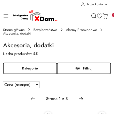
Moje konto
Przejdź do treści głównej
Przejdź do wyszukiwarki
Przejdź do moje konto
Przejdź do menu głównego
Przejdź do stopki
Strona główna
Bezpieczeństwo
Alarmy Przewodowe
Akcesoria, dodatki
Akcesoria, dodatki
Liczba produktów:
25
Kategorie
Filtruj
Zastosowano
Sortuj
według
sortowanie:
Cena
(rosnąco).