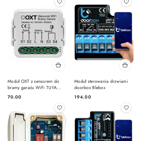
Moduł OXT z sensorem do
Moduł sterowania drzwiami
bramy garażu WiFi TUYA
doorbox Blebox
T210G
70.00
194.00
Cena:
Cena: