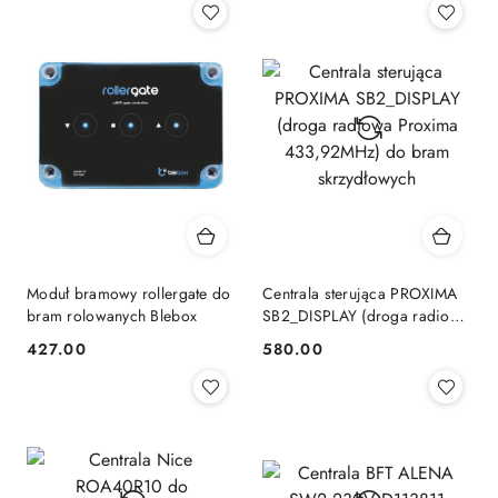
Moduł bramowy rollergate do
Centrala sterująca PROXIMA
bram rolowanych Blebox
SB2_DISPLAY (droga radiowa
Proxima 433,92MHz) do
427.00
580.00
Cena:
Cena:
bram skrzydłowych