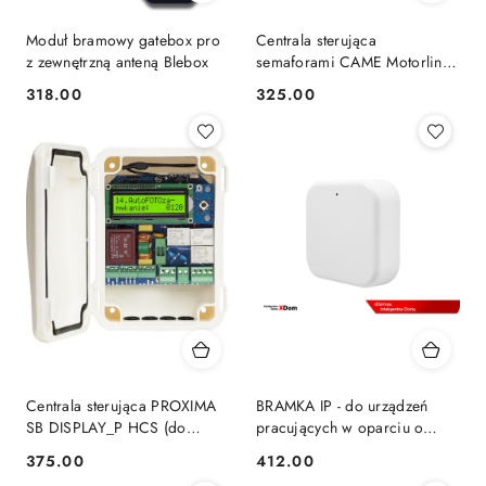
Moduł bramowy gatebox pro
Centrala sterująca
z zewnętrzną anteną Blebox
semaforami CAME Motorline
MCSO1
318.00
325.00
Cena:
Cena:
Centrala sterująca PROXIMA
BRAMKA IP - do urządzeń
SB DISPLAY_P HCS (do
pracujących w oparciu o
bramy przesuwnej) - droga
aplikację TT Lock
375.00
412.00
Cena:
Cena:
radiowa Proxima 433.92MHz