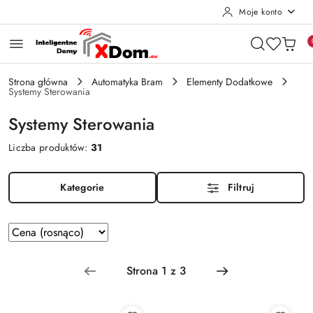
Moje konto
Przejdź do treści głównej
Przejdź do wyszukiwarki
Przejdź do moje konto
Przejdź do menu głównego
Przejdź do stopki
Strona główna
Automatyka Bram
Elementy Dodatkowe
Systemy Sterowania
Systemy Sterowania
Liczba produktów:
31
Kategorie
Filtruj
Zastosowano
Sortuj
według
sortowanie:
Cena
(rosnąco).