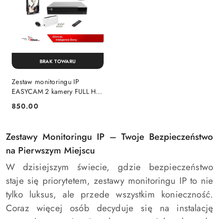
BRAK TOWARU
Zestaw monitoringu IP
EASYCAM 2 kamery FULL HD
1080P REJESTRATOR HDD
850.00
Cena:
1TB
Zestawy Monitoringu IP – Twoje Bezpieczeństwo
na Pierwszym Miejscu
W dzisiejszym świecie, gdzie bezpieczeństwo
staje się priorytetem, zestawy monitoringu IP to nie
tylko luksus, ale przede wszystkim konieczność.
Coraz więcej osób decyduje się na instalację