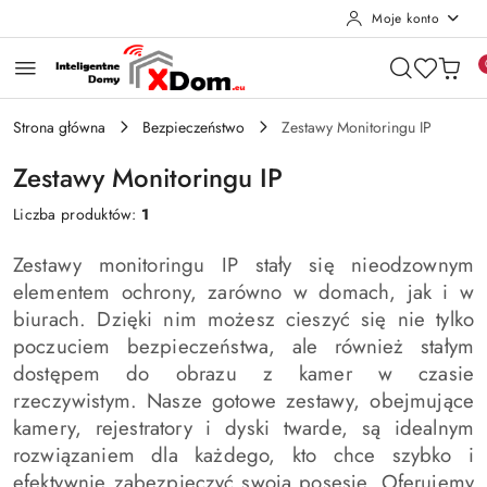
Moje konto
Przejdź do treści głównej
Przejdź do wyszukiwarki
Przejdź do moje konto
Przejdź do menu głównego
Przejdź do stopki
Strona główna
Bezpieczeństwo
Zestawy Monitoringu IP
Zestawy Monitoringu IP
Liczba produktów:
1
Zestawy monitoringu IP stały się nieodzownym
elementem ochrony, zarówno w domach, jak i w
biurach. Dzięki nim możesz cieszyć się nie tylko
poczuciem bezpieczeństwa, ale również stałym
dostępem do obrazu z kamer w czasie
rzeczywistym. Nasze gotowe zestawy, obejmujące
kamery, rejestratory i dyski twarde, są idealnym
rozwiązaniem dla każdego, kto chce szybko i
efektywnie zabezpieczyć swoją posesję. Oferujemy