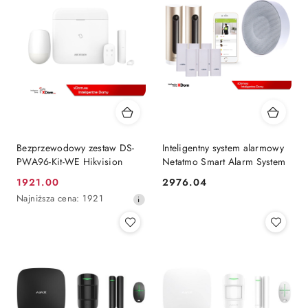
przed
przed
obniżką
obniżką
Bezprzewodowy zestaw DS-
Inteligentny system alarmowy
PWA96-Kit-WE Hikvision
Netatmo Smart Alarm System
1921.00
2976.04
Cena
Cena:
Najniższa
Najniższa cena:
1921
promocyjna:
cena
z
30
dni
przed
obniżką