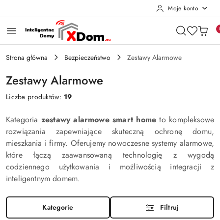
Moje konto
Przejdź do treści głównej
Przejdź do wyszukiwarki
Przejdź do moje konto
Przejdź do menu głównego
Przejdź do stopki
Strona główna
Bezpieczeństwo
Zestawy Alarmowe
Zestawy Alarmowe
Liczba produktów:
19
Kategoria
zestawy alarmowe smart home
to kompleksowe
rozwiązania zapewniające skuteczną ochronę domu,
mieszkania i firmy. Oferujemy nowoczesne systemy alarmowe,
które łączą zaawansowaną technologię z wygodą
codziennego użytkowania i możliwością integracji z
inteligentnym domem.
Kategorie
Filtruj