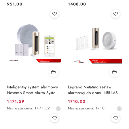
ARC3000H-03-GW2(868)
ARC3000H-03-FW2(868)
951.00
1408.00
Cena:
Cena:
Inteligentny system alarmowy
Legrand Netatmo zestaw
Netatmo Smart Alarm System
alarmowy do domu NBU-AS-
(NBU-ICSS-EU)
PRO
1471.59
1710.00
Cena
Cena
Najniższa
Najniższa
Najniższa cena:
1471.59
Najniższa cena:
1710
promocyjna:
promocyjna:
cena
cena
z
z
30
30
dni
dni