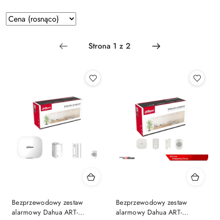
Zastosowano
Sortuj
według
sortowanie:
Cena
(rosnąco).
Bezprzewodowy zestaw
Bezprzewodowy zestaw
alarmowy Dahua ART-
alarmowy Dahua ART-