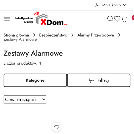
Moje konto
Przejdź do treści głównej
Przejdź do wyszukiwarki
Przejdź do moje konto
Przejdź do menu głównego
Przejdź do stopki
Strona główna
Bezpieczeństwo
Alarmy Przewodowe
Zestawy Alarmowe
Zestawy Alarmowe
Liczba produktów:
1
Kategorie
Filtruj
Zastosowano
Sortuj
według
sortowanie:
Cena
(rosnąco).