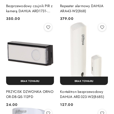
Bezprzewodowy czujnik PIR z
Repeater alarmowy DAHUA
kamerą DAHUA ARD1731-
ARA43-W2(868)
W2(868)
350.00
379.00
Cena:
Cena:
BRAK TOWARU
BRAK TOWARU
PRZYCISK DZWONKA ORNO
Kontaktron bezprzewodowy
OR-DB-QS-112PD
DAHUA ARD323-W2(868S)
24.00
127.00
Cena:
Cena: