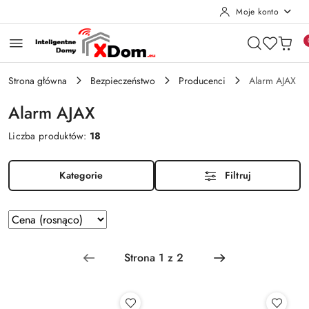
Moje konto
Przejdź do treści głównej
Przejdź do wyszukiwarki
Przejdź do moje konto
Przejdź do menu głównego
Przejdź do stopki
Strona główna
Bezpieczeństwo
Producenci
Alarm AJAX
Alarm AJAX
Liczba produktów:
18
Kategorie
Filtruj
Zastosowano
Sortuj
według
sortowanie:
Cena
(rosnąco).