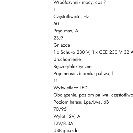
Współczynnik mocy, cos ?
1
Częstotliwość, Hz
50
Prąd max, A
23.9
Gniazda
1 x Schuko 230 V, 1 x CEE 230 V 32 
Uruchomienie
Ręczne/elektryczne
Pojemność zbiornika paliwa, l
11
Wyświetlacz LED
Obciążenie, poziom paliwa, częstotliwo
Poziom hałasu Lpa/Lwa, dB
70/95
Wylot 12V, A
12V/8.3A
USB-gniazdo