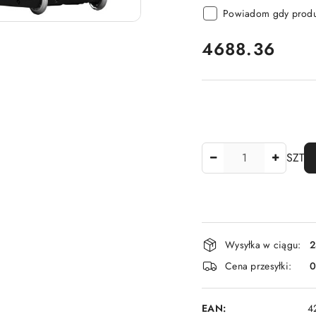
Powiadom gdy produk
cena:
4688.36
Ilość
SZT
Dostępność
Wysyłka w ciągu:
2
i
Cena przesyłki:
dostawa
EAN:
4