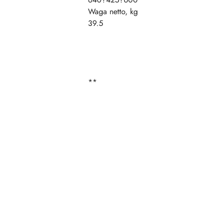
Waga netto, kg
39.5
**
Pomiń karuzelę produktów