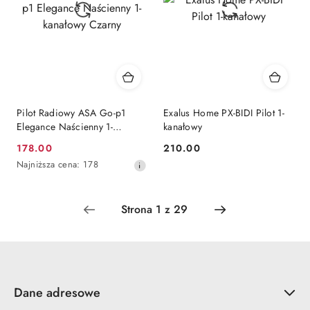
Pilot Radiowy ASA Go-p1
Exalus Home PX-BIDI Pilot 1-
Elegance Naścienny 1-
kanałowy
kanałowy Czarny
178.00
210.00
Cena
Cena:
Najniższa
Najniższa cena:
178
promocyjna:
cena
z
30
dni
przed
obniżką
Dane adresowe