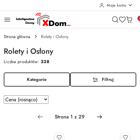
Moje konto
Przejdź do treści głównej
Przejdź do wyszukiwarki
Przejdź do moje konto
Przejdź do menu głównego
Przejdź do stopki
Strona główna
Rolety i Osłony
Rolety i Osłony
Liczba produktów:
338
Kategorie
Filtruj
Zastosowano
Sortuj
według
sortowanie:
Cena
(rosnąco).