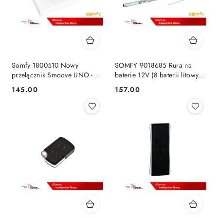
Somfy 1800510 Nowy
SOMFY 9018685 Rura na
przełącznik Smoove UNO - 5
baterie 12V (8 baterii litowych
pozycyjny
AA) + wieszak
145.00
157.00
Cena:
Cena: