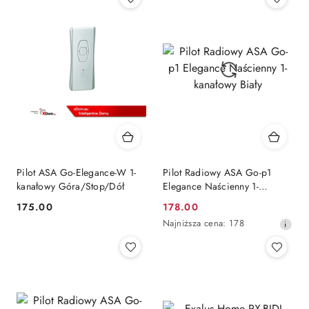
Pilot ASA Go-Elegance-W 1-
Pilot Radiowy ASA Go-p1
kanałowy Góra/Stop/Dół
Elegance Naścienny 1-
kanałowy Biały
175.00
178.00
Cena:
Cena
Najniższa
Najniższa cena:
178
promocyjna:
cena
z
30
dni
przed
obniżką