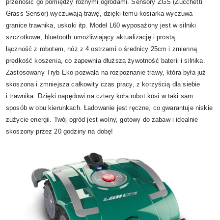
przenosić go pomiędzy różnymi ogrodami. Sensory ZGS (Zucchetti
Grass Sensor) wyczuwają trawę, dzięki temu kosiarka wyczuwa
granice trawnika, uskoki itp. Model L60 wyposażony jest w silniki
szczotkowe, bluetooth umożliwiający aktualizację i prostą
łączność z robotem, nóż z 4 ostrzami o średnicy 25cm i zmienną
prędkość koszenia, co zapewnia dłuższą żywotność baterii i silnika.
Zastosowany Tryb Eko pozwala na rozpoznanie trawy, która była już
skoszona i zmniejsza całkowity czas pracy, z korzyścią dla siebie
i trawnika. Dzięki napędowi na cztery koła robot kosi w taki sam
sposób w obu kierunkach. Ładowanie jest ręczne, co gwarantuje niskie
zużycie energii. Twój ogród jest wolny, gotowy do zabaw i idealnie
skoszony przez 20 godziny na dobę!