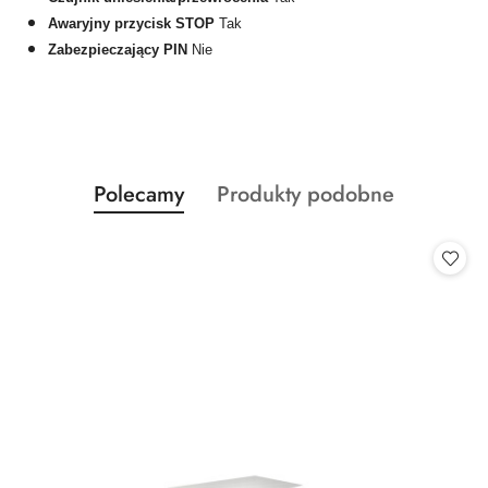
Awaryjny przycisk STOP
Tak
Zabezpieczający PIN
Nie
Produkty
Produkty
Polecamy
Produkty podobne
Pomiń karuzelę produktów
o
o
statusie:
statusie: