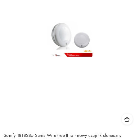
Somfy 1818285 Sunis WireFree II io - nowy czujnik słoneczny