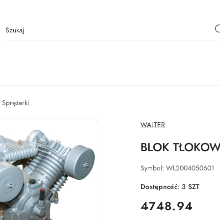
Sprężarki
NAZWA
WALTER
PRODUCENTA:
BLOK TŁOKOWY
Symbol:
WL2004050601
Dostępność:
3
SZT
cena:
4748.94