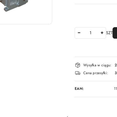
Ilość
SZT
Dostępność
Wysyłka w ciągu:
2
i
Cena przesyłki:
3
dostawa
EAN:
1