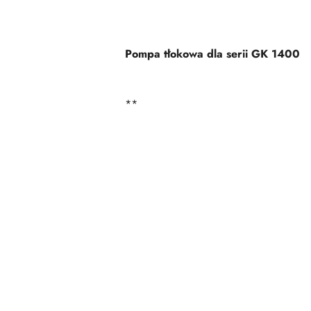
Pompa tłokowa dla serii GK 1400
**
Pomiń karuzelę produktów