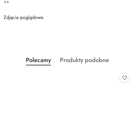
**
Zdjęcia poglądowe.
Produkty
Produkty
Polecamy
Produkty podobne
Pomiń karuzelę produktów
o
o
statusie:
statusie: