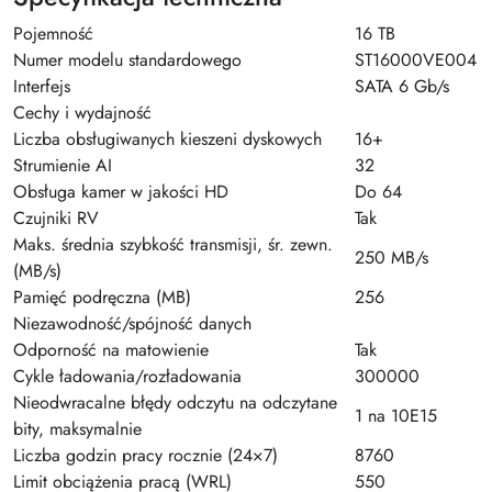
Pojemność
16 TB
Numer modelu standardowego
ST16000VE004
Interfejs
SATA 6 Gb/s
Cechy i wydajność
Liczba obsługiwanych kieszeni dyskowych
16+
Strumienie AI
32
Obsługa kamer w jakości HD
Do 64
Czujniki RV
Tak
Maks. średnia szybkość transmisji, śr. zewn.
250 MB/s
(MB/s)
Pamięć podręczna (MB)
256
Niezawodność/spójność danych
Odporność na matowienie
Tak
Cykle ładowania/rozładowania
300000
Nieodwracalne błędy odczytu na odczytane
1 na 10E15
bity, maksymalnie
Liczba godzin pracy rocznie (24×7)
8760
Limit obciążenia pracą (WRL)
550