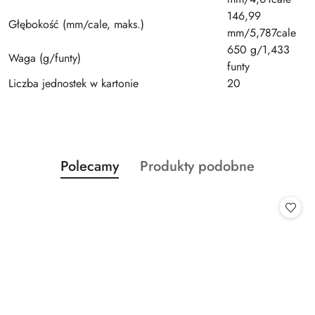
146,99
Głębokość (mm/cale, maks.)
mm/5,787cale
650 g/1,433
Waga (g/funty)
funty
Liczba jednostek w kartonie
20
Produkty
Produkty
Polecamy
Produkty podobne
Pomiń karuzelę produktów
o
o
statusie:
statusie: