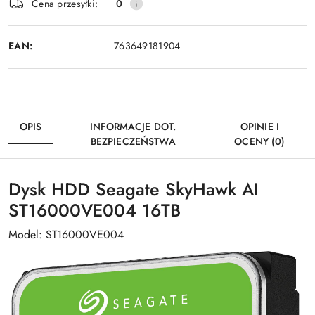
Wyślij
Cena przesyłki:
0
dostawa
EAN:
763649181904
OPIS
INFORMACJE DOT.
OPINIE I
BEZPIECZEŃSTWA
OCENY (0)
Dysk HDD Seagate SkyHawk AI
ST16000VE004 16TB
Model: ST16000VE004