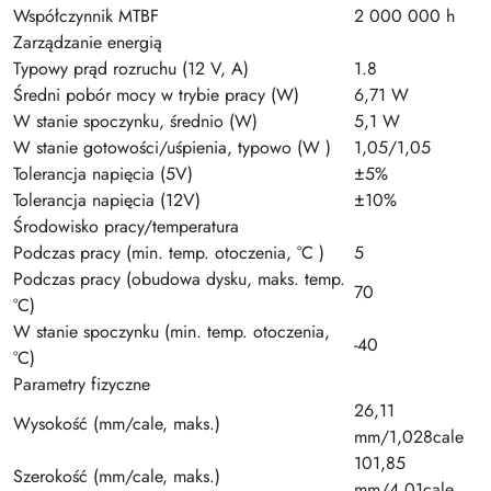
Współczynnik MTBF
2 000 000 h
Zarządzanie energią
Typowy prąd rozruchu (12 V, A)
1.8
Średni pobór mocy w trybie pracy (W)
6,71 W
W stanie spoczynku, średnio (W)
5,1 W
W stanie gotowości/uśpienia, typowo (W )
1,05/1,05
Tolerancja napięcia (5V)
±5%
Tolerancja napięcia (12V)
±10%
Środowisko pracy/temperatura
Podczas pracy (min. temp. otoczenia, °C )
5
Podczas pracy (obudowa dysku, maks. temp.
70
°C)
W stanie spoczynku (min. temp. otoczenia,
-40
°C)
Parametry fizyczne
26,11
Wysokość (mm/cale, maks.)
mm/1,028cale
101,85
Szerokość (mm/cale, maks.)
mm/4,01cale