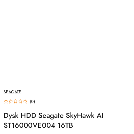
NAZWA
SEAGATE
PRODUCENTA:
(0)
Dysk HDD Seagate SkyHawk AI
ST16000VE004 16TB