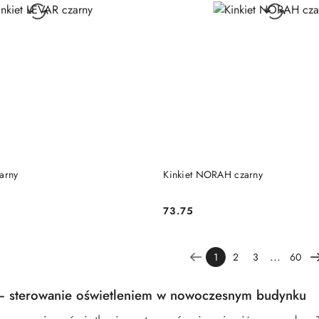
DODAJ DO KOSZYKA
DODAJ DO KOSZY
arny
Kinkiet NORAH czarny
73.75
Cena:
...
1
2
3
60
 sterowanie oświetleniem w nowoczesnym budynku