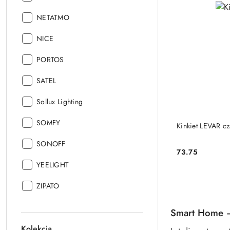
Producent:
NETATMO
Producent:
NICE
Producent:
PORTOS
Producent:
SATEL
Producent:
Sollux Lighting
Producent:
SOMFY
Kinkiet LEVAR cz
Producent:
SONOFF
73.75
Cena:
Producent:
YEELIGHT
Producent:
ZIPATO
Smart Home –
Kolekcja