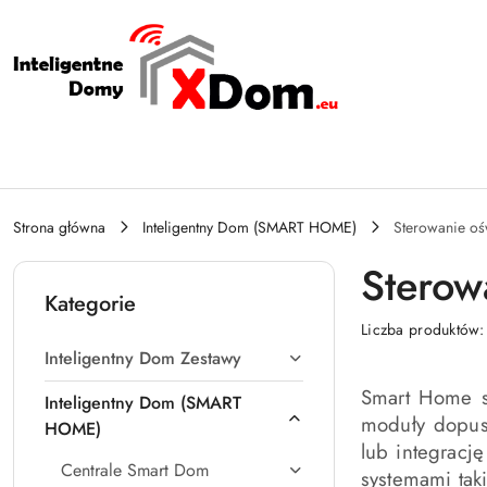
Przejdź do treści głównej
Przejdź do wyszukiwarki
Przejdź do moje konto
Przejdź do menu głównego
Przejdź do stopki
Strona główna
Inteligentny Dom (SMART HOME)
Sterowanie oś
Sterow
Kategorie
Liczba produktów
Inteligentny Dom Zestawy
Smart Home st
Inteligentny Dom (SMART
moduły dopusz
HOME)
lub integracj
Centrale Smart Dom
systemami tak