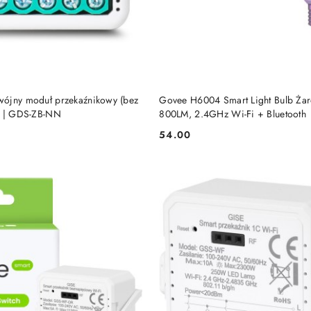
DODAJ DO KOSZYKA
DODAJ DO KOSZY
ójny moduł przekaźnikowy (bez
Govee H6004 Smart Light Bulb Ż
a | GDS-ZB-NN
800LM, 2.4GHz Wi-Fi + Bluetooth
54.00
Cena: