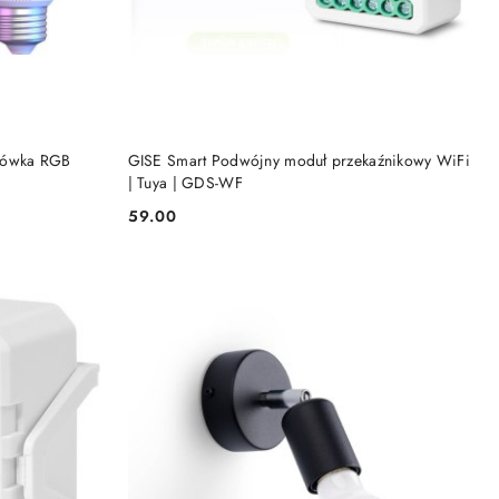
KA
DODAJ DO KOSZYKA
arówka RGB
GISE Smart Podwójny moduł przekaźnikowy WiFi
| Tuya | GDS-WF
59.00
Cena: