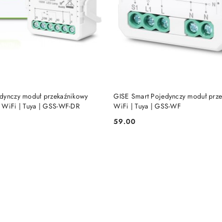
DODAJ DO KOSZYKA
DODAJ DO KOSZY
dynczy moduł przekaźnikowy
GISE Smart Pojedynczy moduł prz
 WiFi | Tuya | GSS-WF-DR
WiFi | Tuya | GSS-WF
59.00
Cena: