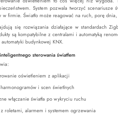
 sterowanie oświetleniem to coś więcej niż wygoda. 
zpieczeństwem. System pozwala tworzyć scenariusze 
cy w firmie. Światło może reagować na ruch, porę dnia,
ajdują się rozwiązania działające w standardach Zi
ukty są kompatybilne z centralami i automatyką reno
i automatyki budynkowej
KNX
.
inteligentnego sterowania światłem
wia:
rowanie oświetleniem z aplikacji
 harmonogramów i scen świetlnych
zne włączanie światła po wykryciu ruchu
ę z roletami, alarmem i systemem ogrzewania