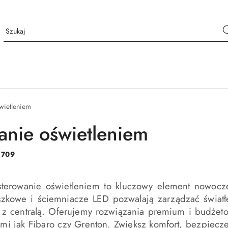
wietleniem
anie oświetleniem
:
709
erowanie oświetleniem to kluczowy element nowoczes
kowe i ściemniacze LED pozwalają zarządzać światłem
ę z centralą. Oferujemy rozwiązania premium i budżet
imi jak
Fibaro
czy
Grenton
. Zwiększ komfort, bezpiecz