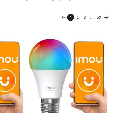
...
1
2
3
60