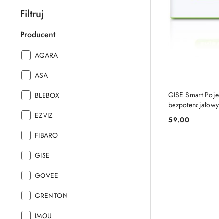
Filtruj
Producent
Producent:
AQARA
Producent:
ASA
Producent:
GISE Smart Poje
BLEBOX
bezpotencjałowy
Producent:
EZVIZ
59.00
Cena:
Producent:
FIBARO
Producent:
GISE
Producent:
GOVEE
Producent:
GRENTON
Producent:
IMOU