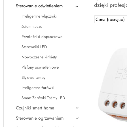
dzięki profes
Sterowanie oświetleniem
Inteligentne włączniki
Zastosowano sortowanie: Cena (rosnąco).
Sortuj
według
ściemniacze
Przekaźniki dopuszkowe
Sterowniki LED
Nowoczesne kinkiety
Plafony oświetleniowe
Stylowe lampy
Inteligentne żarówki
Smart Żarówki Taśmy LED
Czujniki smart home
Sterowanie ogrzewaniem