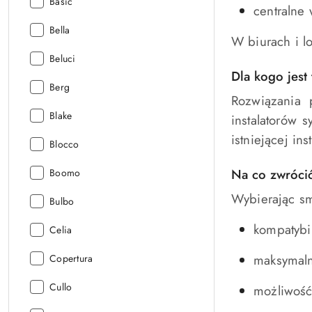
Kolekcja:
Basic
centralne
Kolekcja:
Bella
W biurach i l
Kolekcja:
Beluci
Dla kogo jest 
Kolekcja:
Berg
Rozwiązania 
Kolekcja:
Blake
instalatorów
istniejącej in
Kolekcja:
Blocco
Na co zwróci
Kolekcja:
Boomo
Wybierając sm
Kolekcja:
Bulbo
kompatybil
Kolekcja:
Celia
maksymaln
Kolekcja:
Copertura
Kolekcja:
Cullo
możliwość