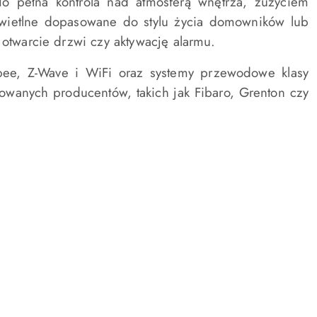
To pełna kontrola nad atmosferą wnętrza, zużyciem
świetlne dopasowane do stylu życia domowników lub
 otwarcie drzwi czy aktywację alarmu.
gbee, Z-Wave i WiFi oraz systemy przewodowe klasy
mowanych producentów, takich jak
Fibaro
,
Grenton
czy