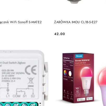
DODAJ DO KOSZYKA
DODAJ DO KOSZY
ełącznik WiFi Sonoff S-MATE2
ŻARÓWKA IMOU CL1B-5-E27
42.00
Cena: