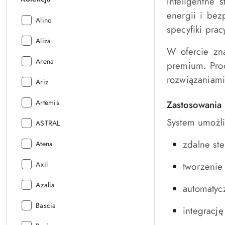
Inteligentne
energii i be
Kolekcja:
Alino
specyfiki pra
Kolekcja:
Aliza
W ofercie zn
Kolekcja:
Arena
premium. Prod
rozwiązaniam
Kolekcja:
Ariz
Kolekcja:
Artemis
Zastosowania 
System umożli
Kolekcja:
ASTRAL
zdalne ste
Kolekcja:
Atena
Kolekcja:
Axil
tworzenie
Kolekcja:
Azalia
automatyc
Kolekcja:
Bascia
integracj