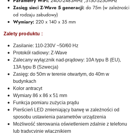
Parametry WiFi:
2400-2483MHz ,5150-5250MHz
Zasięg sieci Z-Wave 5 generacji:
do 75m (w zależności
od rodzaju zabudowy)
Wymiary:
220 x 140 x 35 mm
Zalety produktu :
Zasilanie: 110-230V ~50/60 Hz
Protokół radiowy: Z-Wave
Zalecany wyłącznik nad-prądowy: 10A typu B (EU),
13A typu B (Szwecja)
Zasięg: do 50m w terenie otwartym, do 40m w
budynkach
Kolor antracyt
Wymiary
86 x 86 x 51 mm
Funkcja pomiaru zużycia prądu
Pierścień LED zmieniający barwę w zależności od
sposobu ustawienia parametrów urządzenia
Możliwość sterowania oświetleniem zdalnie z telefonu
lub tradycyjnie włącznikiem