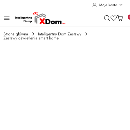
Moje konto
Przejdź do treści głównej
Przejdź do wyszukiwarki
Przejdź do moje konto
Przejdź do menu głównego
Przejdź do opisu produktu
Przejdź do stopki
Strona główna
Inteligentny Dom Zestawy
Zestawy oświetlenia smart home