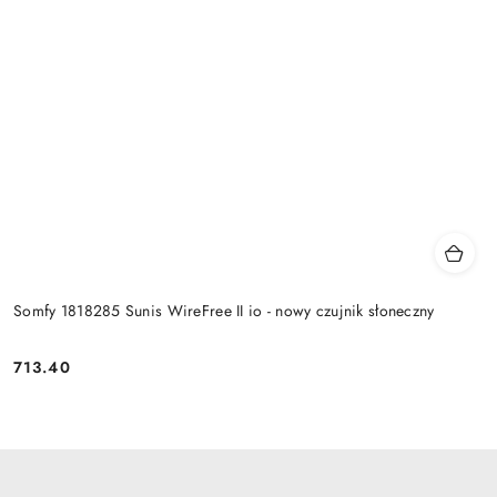
Somfy 1818285 Sunis WireFree II io - nowy czujnik słoneczny
713.40
Cena: