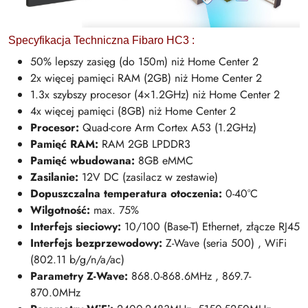
Specyfikacja Techniczna Fibaro HC3 :
50% lepszy zasięg (do 150m) niż Home Center 2
2x więcej pamięci RAM (2GB) niż Home Center 2
1.3x szybszy procesor (4×1.2GHz) niż Home Center 2
4x więcej pamięci (8GB) niż Home Center 2
Procesor:
Quad-core Arm Cortex A53 (1.2GHz)
Pamięć RAM:
RAM 2GB LPDDR3
Pamięć wbudowana:
8GB eMMC
Zasilanie:
12V DC (zasilacz w zestawie)
Dopuszczalna temperatura otoczenia:
0-40°C
Wilgotność:
max. 75%
Interfejs sieciowy:
10/100 (Base-T) Ethernet, złącze RJ45
Interfejs bezprzewodowy:
Z-Wave (seria 500) , WiFi
(802.11 b/g/n/a/ac)
Parametry Z-Wave:
868.0-868.6MHz , 869.7-
870.0MHz