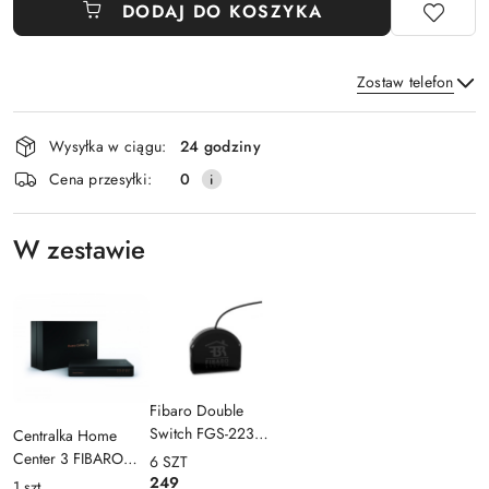
DODAJ DO KOSZYKA
Zostaw telefon
Dostępność
Wysyłka w ciągu:
24 godziny
i
Wyślij
Cena przesyłki:
0
dostawa
W zestawie
Fibaro Double
Switch FGS-223
Centralka Home
ZW5 868,4 Mhz
Center 3 FIBARO
6
SZT
(HC3)
249
1
szt.