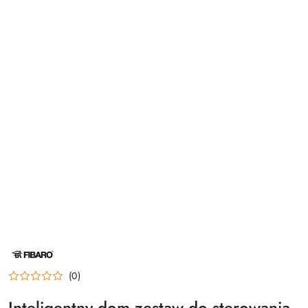
NAZWA
PRODUCENTA:
FIBARO
(0)
Inteligentny dom zestaw do sterowania