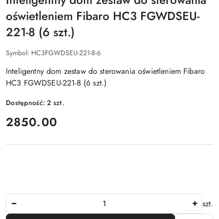
oświetleniem Fibaro HC3 FGWDSEU-
221-8 (6 szt.)
Symbol:
HC3FGWDSEU-221-8-6
Inteligentny dom zestaw do sterowania oświetleniem Fibaro
HC3 FGWDSEU-221-8 (6 szt.)
Dostępność:
2
szt.
cena:
2850.00
Ilość
szt.