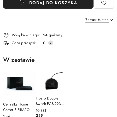
DODAJ DO KOSZYKA
Zostaw telefon
Dostępność
Wysyłka w ciągu:
24 godziny
i
Wyślij
Cena przesyłki:
0
dostawa
W zestawie
Fibaro Double
Switch FGS-223
Centralka Home
ZW5 868,4 Mhz
Center 3 FIBARO
10
SZT
(HC3)
249
1
szt.