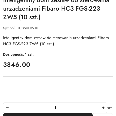
urzadzeniami Fibaro HC3 FGS-223
ZW5 (10 szt.)
Symbol:
HC3SUDW10
Inteligentny dom zestaw do sterowania urzadzeniami Fibaro
HC3 FGS-223 ZW5 (10 szt.)
Dostępność:
1
szt.
cena:
3846.00
Ilość
szt.