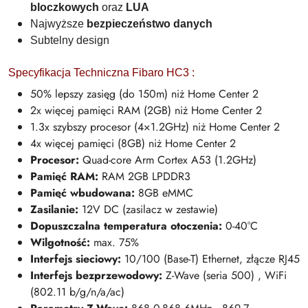
bloczkowych
oraz
LUA
Najwyższe
bezpieczeństwo danych
Subtelny design
Specyfikacja Techniczna Fibaro HC3 :
50% lepszy zasięg (do 150m) niż Home Center 2
2x więcej pamięci RAM (2GB) niż Home Center 2
1.3x szybszy procesor (4×1.2GHz) niż Home Center 2
4x więcej pamięci (8GB) niż Home Center 2
Procesor:
Quad-core Arm Cortex A53 (1.2GHz)
Pamięć RAM:
RAM 2GB LPDDR3
Pamięć wbudowana:
8GB eMMC
Zasilanie:
12V DC (zasilacz w zestawie)
Dopuszczalna temperatura otoczenia:
0-40°C
Wilgotność:
max. 75%
Interfejs sieciowy:
10/100 (Base-T) Ethernet, złącze RJ45
Interfejs bezprzewodowy:
Z-Wave (seria 500) , WiFi
(802.11 b/g/n/a/ac)