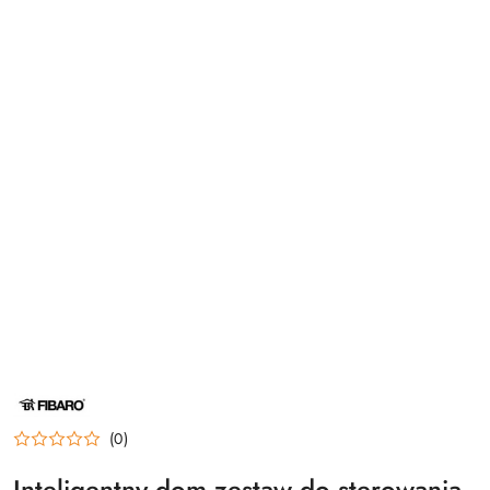
NAZWA
PRODUCENTA:
FIBARO
(0)
Inteligentny dom zestaw do sterowania