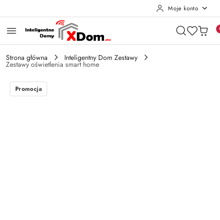
Moje konto
Przejdź do treści głównej
Przejdź do wyszukiwarki
Przejdź do moje konto
Przejdź do menu głównego
Przejdź do opisu produktu
Przejdź do stopki
Strona główna
Inteligentny Dom Zestawy
Zestawy oświetlenia smart home
Promocja