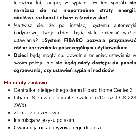
telewizor lub lampkę w sypialni. W ten sposób
nie
narażasz się na niepotrzebne straty energii
,
obniżasz rachunki
i
dbasz o środowisko!
Martwisz się, że po instalacji systemu automatyki
budynkowej Twoje dzieci będą stale zmieniać ważne
ustawienia? p
System FIBARO pozwala przyznawać
różne uprawnienia poszczególnym użytkownikom
.
Dzieci
będą mogły np. dowolnie zmieniać ustawienia w
swoim pokoju, ale
nie będą miały dostępu do panelu
ogrzewania, czy ustawień sypialni rodziców
.
Elementy zestawu:
Centralka inteligentnego domu Fibaro Home Center 3
Fibaro Sterownik double switch (x10 szt.FGS-223
ZW5)
Zasilacz do zestawu
I
nstrukcja w języku polskim
Gwarancja od autoryzowanego dealera