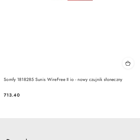
Somfy 1818285 Sunis WireFree II io - nowy czujnik słoneczny
713.40
Cena: