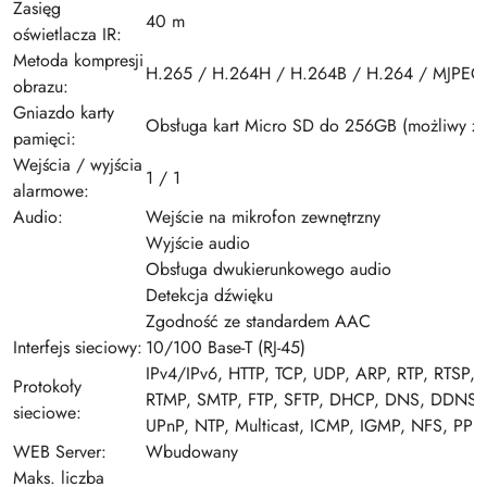
Zasięg
40 m
oświetlacza IR:
Metoda kompresji
H.265 / H.264H / H.264B / H.264 / MJPEG
obrazu:
Gniazdo karty
Obsługa kart Micro SD do 256GB (możliwy zap
pamięci:
Wejścia / wyjścia
1 / 1
alarmowe:
Audio:
Wejście na mikrofon zewnętrzny
Wyjście audio
Obsługa dwukierunkowego audio
Detekcja dźwięku
Zgodność ze standardem AAC
Interfejs sieciowy:
10/100 Base-T (RJ-45)
IPv4/IPv6, HTTP, TCP, UDP, ARP, RTP, RTSP, 
Protokoły
RTMP, SMTP, FTP, SFTP, DHCP, DNS, DDNS,
sieciowe:
UPnP, NTP, Multicast, ICMP, IGMP, NFS, PPP
WEB Server:
Wbudowany
Maks. liczba