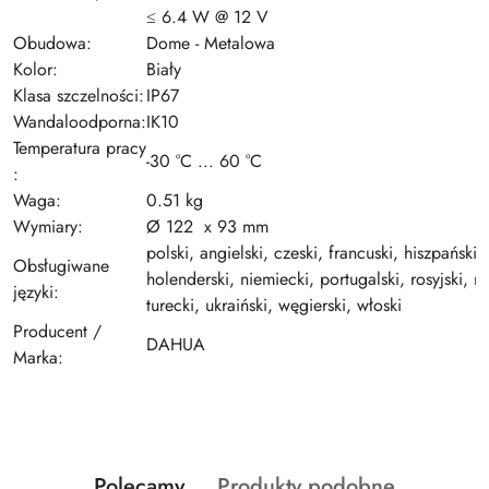
≤ 6.4 W @ 12 V
Obudowa:
Dome - Metalowa
Kolor:
Biały
Klasa szczelności:
IP67
Wandaloodporna:
IK10
Temperatura pracy
-30 °C ... 60 °C
:
Waga:
0.51 kg
Wymiary:
Ø 122 x 93 mm
polski, angielski, czeski, francuski, hiszpański,
Obsługiwane
holenderski, niemiecki, portugalski, rosyjski, r
języki:
turecki, ukraiński, węgierski, włoski
Producent /
DAHUA
Marka:
Produkty
Produkty
Polecamy
Produkty podobne