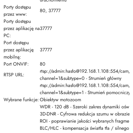
Porty dostępu
80, 37777
przez www:
Porty dostępu
przez aplikację na
37777
PC:
Port dostępu
przez aplikację
37777
mobilną:
Port ONVIF:
80
rtsp://admin:hasło@192.168.1.108:554/cam/r
RTSP URL:
channel=1&subtype=0 - Strumień główny
rtsp://admin:hasło@192.168.1.108:554/cam/r
channel=1&subtype=1 - Strumień pomocniczy
Wybrane funkcje:
Obiektyw motozoom
WDR - 120 dB - Szeroki zakres dynamiki oświe
3D-DNR - Cyfrowa redukcja szumu w obrazie
ROI - poprawianie jakości wybranych fragmen
BLC/HLC - kompensacja światła tła / silnego ś