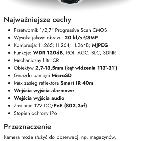
Najważniejsze cechy
Przetwornik 1/2,7" Progressive Scan CMOS
Wysoka jakość obrazu:
20 kl/s @8MP
Kompresja:
H.265; H.264; H.264B;
MJPEG
Funkcje:
WDR 120dB
, ROI, AGC, BLC, 3DNR
Mechaniczny filtr ICR
Obiektyw
2,7-13,5mm (kąt widzenia 113°-31°)
Gniazdo pamięci
MicroSD
Max zasięg reflektora
Smart IR 40m
Wejścia wyjścia alarmowe
Wejścia wyjścia audio
Zasilanie 12V DC/
PoE (802.3af)
Stopień ochrony IP6
Przeznaczenie
Kamera może służyć do obserwacji np. magazynów,