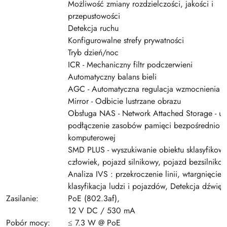
Możliwość zmiany rozdzielczości, jakości i
przepustowości
Detekcja ruchu
Konfigurowalne strefy prywatności
Tryb dzień/noc
ICR - Mechaniczny filtr podczerwieni
Automatyczny balans bieli
AGC - Automatyczna regulacja wzmocnienia o
Mirror - Odbicie lustrzane obrazu
Obsługa NAS - Network Attached Storage - um
podłączenie zasobów pamięci bezpośrednio d
komputerowej
SMD PLUS - wyszukiwanie obiektu sklasyfikow
człowiek, pojazd silnikowy, pojazd bezsilniko
Analiza IVS : przekroczenie linii, wtargnięcie -
klasyfikacja ludzi i pojazdów, Detekcja dźwięk
Zasilanie:
PoE (802.3af),
12 V DC / 530 mA
Pobór mocy:
≤ 7.3 W @ PoE