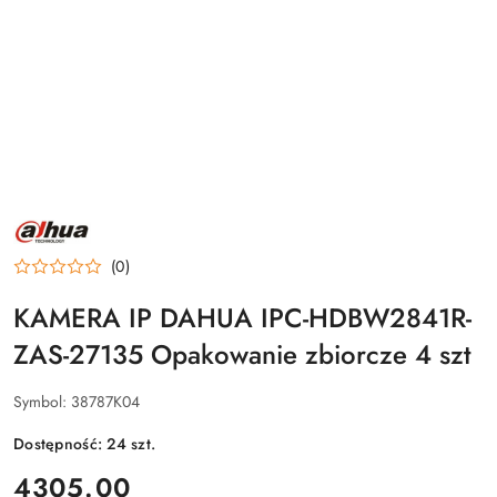
NAZWA
PRODUCENTA:
DAHUA
(0)
KAMERA IP DAHUA IPC-HDBW2841R-
ZAS-27135 Opakowanie zbiorcze 4 szt
Symbol:
38787K04
Dostępność:
24
szt.
cena:
4305.00