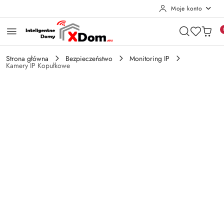
Moje konto
Przejdź do treści głównej
Przejdź do wyszukiwarki
Przejdź do moje konto
Przejdź do menu głównego
Przejdź do opisu produktu
Przejdź do stopki
Strona główna
Bezpieczeństwo
Monitoring IP
Kamery IP Kopułkowe