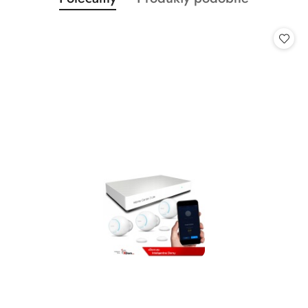
Pomiń karuzelę produktów
o
o
statusie:
statusie: