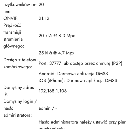
użytkowników on-
20
line:
ONVIF:
21.12
Prędkość
transmisji
20 kl/s @ 8.3 Mpx
strumienia
głównego:
25 kl/s @ 4.7 Mpx
Dostęp z telefonu
Port: 37777 lub dostęp przez chmurę (P2P)
komórkowego:
Android: Darmowa aplikacja DMSS
iOS (iPhone): Darmowa aplikacja DMSS
Domyślny adres
192.168.1.108
IP:
Domyślny login /
hasło
admin / -
administratora:
Hasło administratora należy ustawić przy pier
uruchomieniu