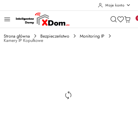
Moje konto
Przejdź do treści głównej
Przejdź do wyszukiwarki
Przejdź do moje konto
Przejdź do menu głównego
Przejdź do opisu produktu
Przejdź do stopki
Strona główna
Bezpieczeństwo
Monitoring IP
Kamery IP Kopułkowe