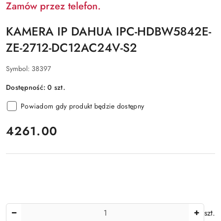
Zamów przez telefon.
KAMERA IP DAHUA IPC-HDBW5842E-
ZE-2712-DC12AC24V-S2
Symbol:
38397
Dostępność:
0
szt.
Powiadom gdy produkt będzie dostępny
cena:
4261.00
Ilość
szt.