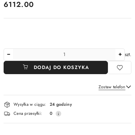
cena:
6112.00
Ilość
szt.
DODAJ DO KOSZYKA
Zostaw telefon
Dostępność
Wysyłka w ciągu:
24 godziny
i
Wyślij
Cena przesyłki:
0
dostawa