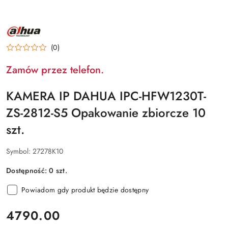
NAZWA
PRODUCENTA:
DAHUA
(0)
Zamów przez telefon.
KAMERA IP DAHUA IPC-HFW1230T-
ZS-2812-S5 Opakowanie zbiorcze 10
szt.
Symbol:
27278K10
Dostępność:
0
szt.
Powiadom gdy produkt będzie dostępny
cena:
4790.00