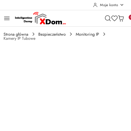
Moje konto
Przejdź do treści głównej
Przejdź do wyszukiwarki
Przejdź do moje konto
Przejdź do menu głównego
Przejdź do opisu produktu
Przejdź do stopki
Strona główna
Bezpieczeństwo
Monitoring IP
Kamery IP Tubowe