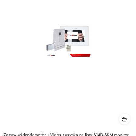
Zestaw wideodomofonu Vidos skrzynka na listy S14D-SKM monitor