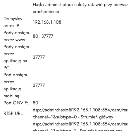
Hasło administratora należy ustawić przy pierwsz
uruchomieniu
Domyślny
192.168.1.108
adres IP:
Porty dostępu
80, 37777
przez www:
Porty dostępu
przez
37777
aplikację na
PC:
Port dostępu
przez
37777
aplikację
mobilną:
Port ONVIF:
80
rtsp://admin:hasło@192.168.1.108:554/cam/real
RTSP URL:
channel=1&subtype=0 - Strumień główny
rtsp://admin:hasło@192.168.1.108:554/cam/real
channel=1&subtype=1 - Strumień pomocniczy