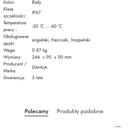
Kolor:
Biały
Klasa
IP67
szczelności:
Temperatura
-30 °C ... 60 °C
pracy :
Obsługiwane
angielski, francuski, hiszpański
języki:
Waga:
0.87 kg
Wymiary:
244 x 90 x 90 mm
Producent /
DAHUA
Marka:
Gwarancja:
3 lata
Produkty
Produkty
Polecamy
Produkty podobne
Pomiń karuzelę produktów
o
o
statusie:
statusie: