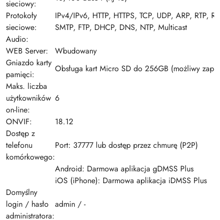
sieciowy:
Protokoły
IPv4/IPv6, HTTP, HTTPS, TCP, UDP, ARP, RTP, RT
sieciowe:
SMTP, FTP, DHCP, DNS, NTP, Multicast
Audio:
WEB Server:
Wbudowany
Gniazdo karty
Obsługa kart Micro SD do 256GB (możliwy zapis 
pamięci:
Maks. liczba
użytkowników
6
on-line:
ONVIF:
18.12
Dostęp z
telefonu
Port: 37777 lub dostęp przez chmurę (P2P)
komórkowego:
Android: Darmowa aplikacja gDMSS Plus
iOS (iPhone): Darmowa aplikacja iDMSS Plus
Domyślny
login / hasło
admin / -
administratora: