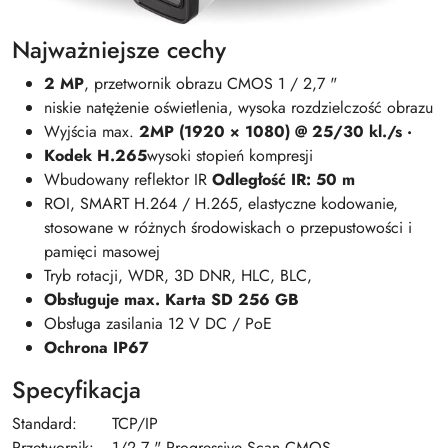
Najważniejsze cechy
2 MP
, przetwornik obrazu CMOS 1 / 2,7 "
niskie natężenie oświetlenia, wysoka rozdzielczość obrazu
Wyjścia max.
2MP (1920 × 1080) @ 25/30 kl./s ·
Kodek H.265
wysoki stopień kompresji
Wbudowany reflektor IR
Odległość IR: 50 m
ROI, SMART H.264 / H.265, elastyczne kodowanie,
stosowane w różnych środowiskach o przepustowości i
pamięci masowej
Tryb rotacji, WDR, 3D DNR, HLC, BLC,
Obsługuje max. Karta SD 256 GB
Obsługa zasilania 12 V DC / PoE
Ochrona IP67
Specyfikacja
Standard:
TCP/IP
Przetwornik:
1/2.7 " Progressive Scan CMOS