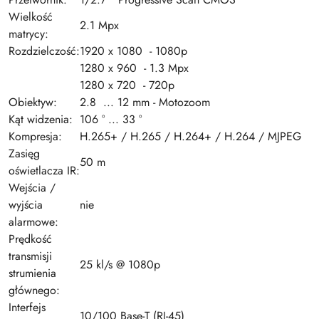
Wielkość
2.1 Mpx
matrycy:
Rozdzielczość:
1920 x 1080 - 1080p
1280 x 960 - 1.3 Mpx
1280 x 720 - 720p
Obiektyw:
2.8 ... 12 mm - Motozoom
Kąt widzenia:
106 ° ... 33 °
Kompresja:
H.265+ / H.265 / H.264+ / H.264 / MJPEG
Zasięg
50 m
oświetlacza IR:
Wejścia /
wyjścia
nie
alarmowe:
Prędkość
transmisji
25 kl/s @ 1080p
strumienia
głównego:
Interfejs
10/100 Base-T (RJ-45)