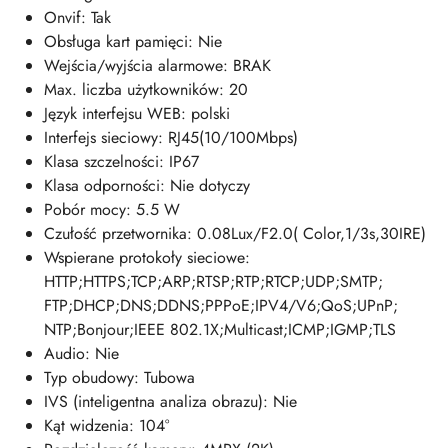
Onvif: Tak
Obsługa kart pamięci: Nie
Wejścia/wyjścia alarmowe: BRAK
Max. liczba użytkowników: 20
Język interfejsu WEB: polski
Interfejs sieciowy: RJ45(10/100Mbps)
Klasa szczelności: IP67
Klasa odporności: Nie dotyczy
Pobór mocy: 5.5 W
Czułość przetwornika: 0.08Lux/F2.0( Color,1/3s,30IRE)
Wspierane protokoły sieciowe:
HTTP;HTTPS;TCP;ARP;RTSP;RTP;RTCP;UDP;SMTP;
FTP;DHCP;DNS;DDNS;PPPoE;IPV4/V6;QoS;UPnP;
NTP;Bonjour;IEEE 802.1X;Multicast;ICMP;IGMP;TLS
Audio: Nie
Typ obudowy: Tubowa
IVS (inteligentna analiza obrazu): Nie
Kąt widzenia: 104°