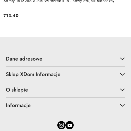
Somfy 1818285 Sunis WireFree II io - nowy czujnik słoneczny
713.40
Cena:
Dane adresowe
Sklep XDom Informacje
O sklepie
Informacje