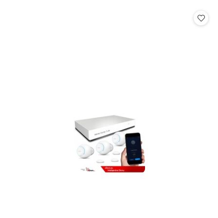
o
o
statusie:
statusie: