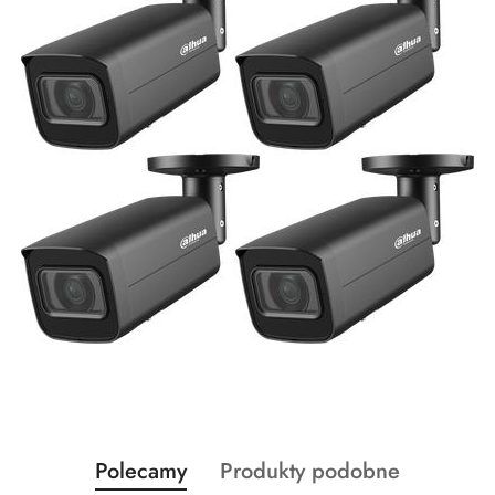
Produkty
Produkty
Polecamy
Produkty podobne
Pomiń karuzelę produktów