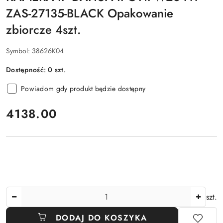
ZAS-27135-BLACK Opakowanie
zbiorcze 4szt.
Symbol:
38626K04
Dostępność:
0
szt.
Powiadom gdy produkt będzie dostępny
cena:
4138.00
Ilość
szt.
DODAJ DO KOSZYKA