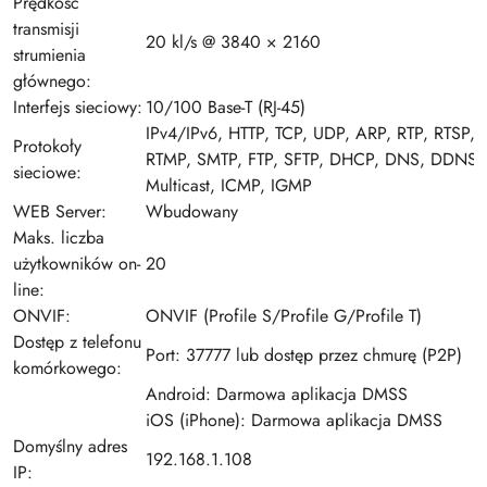
Prędkość
transmisji
20 kl/s @ 3840 × 2160
strumienia
głównego:
Interfejs sieciowy:
10/100 Base-T (RJ-45)
IPv4/IPv6, HTTP, TCP, UDP, ARP, RTP, RTSP, 
Protokoły
RTMP, SMTP, FTP, SFTP, DHCP, DNS, DDNS,
sieciowe:
Multicast, ICMP, IGMP
WEB Server:
Wbudowany
Maks. liczba
użytkowników on-
20
line:
ONVIF:
ONVIF (Profile S/Profile G/Profile T)
Dostęp z telefonu
Port: 37777 lub dostęp przez chmurę (P2P)
komórkowego:
Android: Darmowa aplikacja DMSS
iOS (iPhone): Darmowa aplikacja DMSS
Domyślny adres
192.168.1.108
IP: