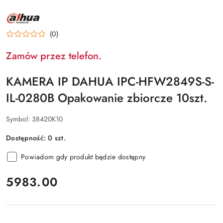
NAZWA
PRODUCENTA:
DAHUA
(0)
Zamów przez telefon.
KAMERA IP DAHUA IPC-HFW2849S-S-
IL-0280B Opakowanie zbiorcze 10szt.
Symbol:
38420K10
Dostępność:
0
szt.
Powiadom gdy produkt będzie dostępny
cena:
5983.00