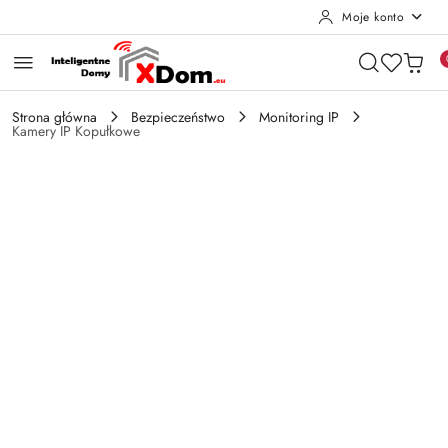
Moje konto
Przejdź do treści głównej
Przejdź do wyszukiwarki
Przejdź do moje konto
Przejdź do menu głównego
Przejdź do opisu produktu
Przejdź do stopki
Strona główna
Bezpieczeństwo
Monitoring IP
Kamery IP Kopułkowe