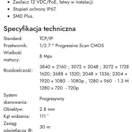
Zasilacz 12 VDC/PoE, łatwy w instalacji.
Stopień ochrony IP67.
SMD Plus.
Specyfikacja techniczna
Standard:
TCP/IP
Przetwornik:
1/2.7 " Progressive Scan CMOS
Wielkość
8 Mpx
matrycy:
3840 × 2160 ; 3072 × 2048 ; 3072 × 1728;
Rozdzielczość:
1620; 2688 × 1520; 2048 × 1536; 2304 × 1
1920 x 1080 - 1080p , 1280 x 960 - 1.3 Mp
1280 x 720 - 720p
System
Progresywny
skanowania:
Obiektyw:
2.8 mm
Kąt widzenia:
111 °
Zasięg
30 m
oświetlacza IR: