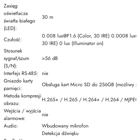
Zasięg
oświetlacza
30 m
światła białego
(LED):
0.008 lux@F1.6 (Color, 30 IRE) 0.0008 lux@
Czułość:
30 IRE) 0 lux (Illuminator on)
Stosunek
sygnał/szum
>56 dB
(S/N):
Interfejs RS-485:
nie
Gniazdo karty
Obsługa kart Micro SD do 256GB (możliwy zap
pamięci:
Metoda kompresji
H.265+ / H.265 / H.264+ / H.264 / MJPEG
obrazu:
Wejścia / wyjścia
nie
alarmowe:
Audio:
Wbudowany mikrofon
Detekcja dźwięku