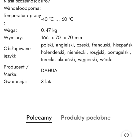
Klasa szczelności:
IP67
Wandaloodporna:
Temperatura pracy
-40 °C ... 60 °C
:
Waga:
0.47 kg
Wymiary:
166 x 70 x 70 mm
polski, angielski, czeski, francuski, hiszpański,
Obsługiwane
holenderski, niemiecki, rosyjski, portugalski, r
języki:
turecki, ukraiński, węgierski, włoski
Producent /
DAHUA
Marka:
Gwarancja:
3 lata
Produkty
Produkty
Polecamy
Produkty podobne
Pomiń karuzelę produktów
o
o
statusie:
statusie: