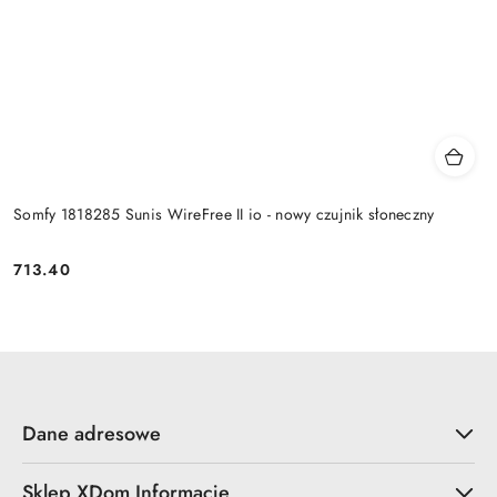
Somfy 1818285 Sunis WireFree II io - nowy czujnik słoneczny
713.40
Cena:
Dane adresowe
Sklep XDom Informacje