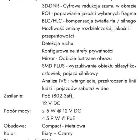
3D-DNR - Cyfrowa redukcja szumu w obrazie
ROI - poprawianie jakości wybranych fragmen
BLC/HLC - kompensacja światła tła / silnego ś
Możliwość zmiany rozdzielczości, jakości i
przepustowości
Detekcja ruchu
Konfigurowalne strefy prywatności
Mirror - Odbicie lustrzane obrazu
SMD PLUS - wyszukiwanie obiektu sklasyfikow
człowiek, pojazd silnikowy
Analiza IVS : wtargnięcie, przekroczenie linii -
ludzi i pojazdów sabotaż wideo
Zasilanie:
PoE (802.3af),
12 V DC
Pobór mocy:
≤ 5 W @ 12 V DC
≤ 5.9 W @ PoE
Obudowa:
Compact - Metalowa
Kolor:
Biały + Czarny