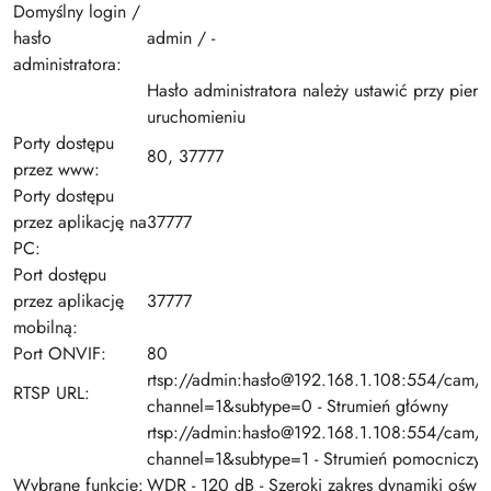
Domyślny login /
hasło
admin / -
administratora:
Hasło administratora należy ustawić przy pier
uruchomieniu
Porty dostępu
80, 37777
przez www:
Porty dostępu
przez aplikację na
37777
PC:
Port dostępu
przez aplikację
37777
mobilną:
Port ONVIF:
80
rtsp://admin:hasło@192.168.1.108:554/cam/r
RTSP URL:
channel=1&subtype=0 - Strumień główny
rtsp://admin:hasło@192.168.1.108:554/cam/r
channel=1&subtype=1 - Strumień pomocniczy
Wybrane funkcje:
WDR - 120 dB - Szeroki zakres dynamiki oświe