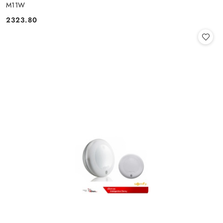
M11W
2323.80
Cena: