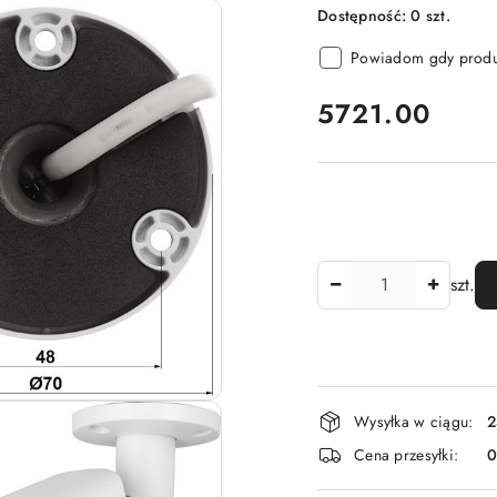
Dostępność:
0
szt.
Powiadom gdy produk
cena:
5721.00
Ilość
szt.
Dostępność
Wysyłka w ciągu:
2
i
Cena przesyłki:
dostawa