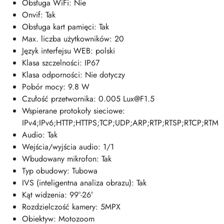
Obsługa WiFi: Nie
Onvif: Tak
Obsługa kart pamięci: Tak
Max. liczba użytkowników: 20
Język interfejsu WEB: polski
Klasa szczelności: IP67
Klasa odporności: Nie dotyczy
Pobór mocy: 9.8 W
Czułość przetwornika: 0.005 Lux@F1.5
Wspierane protokoły sieciowe:
IPv4;IPv6;HTTP;HTTPS;TCP;UDP;ARP;RTP;RTSP;RTCP;RT
Audio: Tak
Wejścia/wyjścia audio: 1/1
Wbudowany mikrofon: Tak
Typ obudowy: Tubowa
IVS (inteligentna analiza obrazu): Tak
Kąt widzenia: 99°-26°
Rozdzielczość kamery: 5MPX
Obiektyw: Motozoom