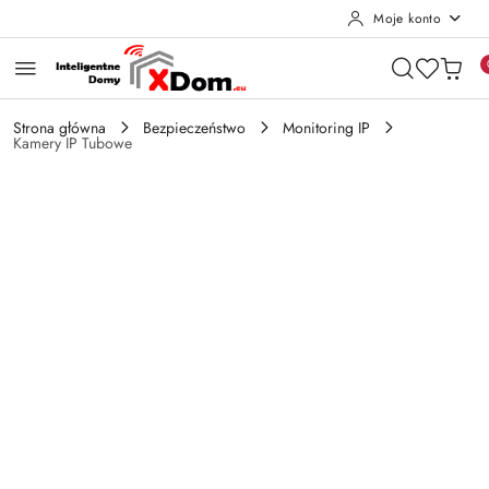
Moje konto
Przejdź do treści głównej
Przejdź do wyszukiwarki
Przejdź do moje konto
Przejdź do menu głównego
Przejdź do opisu produktu
Przejdź do stopki
Strona główna
Bezpieczeństwo
Monitoring IP
Kamery IP Tubowe