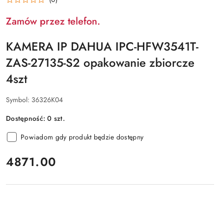
Zamów przez telefon.
KAMERA IP DAHUA IPC-HFW3541T-
ZAS-27135-S2 opakowanie zbiorcze
4szt
Symbol:
36326K04
Dostępność:
0
szt.
Powiadom gdy produkt będzie dostępny
cena:
4871.00